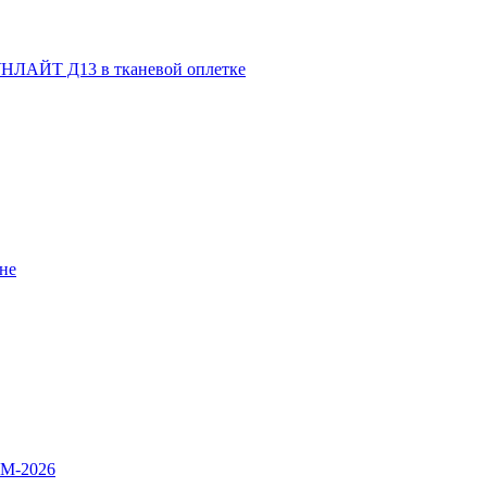
НЛАЙТ Д13 в тканевой оплетке
не
OM-2026