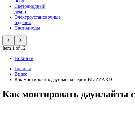
неон
Светодиодный
декор
Электроустановочные
изделия
Светодиоды
Item 1 of 12
Новинки
Главная
Видео
Как монтировать даунлайты серии BLIZZARD
Как монтировать даунлайты