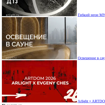
Гибкий неон МУ
Освещение в сау
Arlight × ARTD