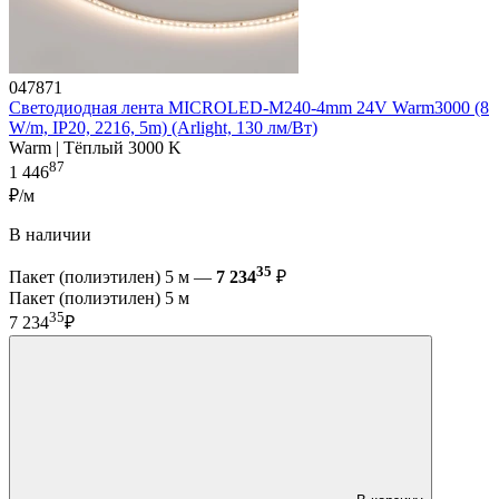
047871
Светодиодная лента MICROLED-M240-4mm 24V Warm3000 (8
W/m, IP20, 2216, 5m) (Arlight, 130 лм/Вт)
Warm | Тёплый 3000 K
87
1 446
₽/м
В наличии
35
Пакет (полиэтилен) 5 м —
7 234
₽
Пакет (полиэтилен) 5 м
35
7 234
₽