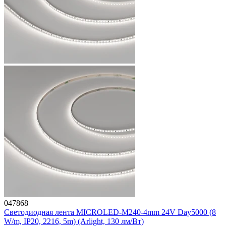
047868
Светодиодная лента MICROLED-M240-4mm 24V Day5000 (8
W/m, IP20, 2216, 5m) (Arlight, 130 лм/Вт)