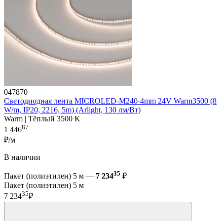
047870
Светодиодная лента MICROLED-M240-4mm 24V Warm3500 (8
W/m, IP20, 2216, 5m) (Arlight, 130 лм/Вт)
Warm | Тёплый 3500 K
87
1 446
₽/м
В наличии
35
Пакет (полиэтилен) 5 м —
7 234
₽
Пакет (полиэтилен) 5 м
35
7 234
₽