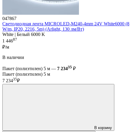
047867
Светодиодная лента MICROLED-M240-4mm 24V White6000 (8
W/m, IP20, 2216, 5m) (Arlight, 130 лм/Вт)
White | Белый 6000 K
87
1 446
₽/м
В наличии
35
Пакет (полиэтилен) 5 м —
7 234
₽
Пакет (полиэтилен) 5 м
35
7 234
₽
В корзину