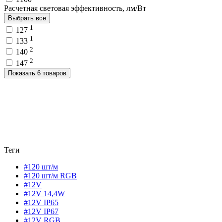
Расчетная световая эффективность, лм/Вт
Выбрать все
1
127
1
133
2
140
2
147
Показать 6 товаров
Теги
#120 шт/м
#120 шт/м RGB
#12V
#12V 14,4W
#12V IP65
#12V IP67
#12V RGB