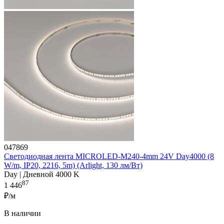
047869
Светодиодная лента MICROLED-M240-4mm 24V Day4000 (8
W/m, IP20, 2216, 5m) (Arlight, 130 лм/Вт)
Day | Дневной 4000 K
87
1 446
₽/м
В наличии