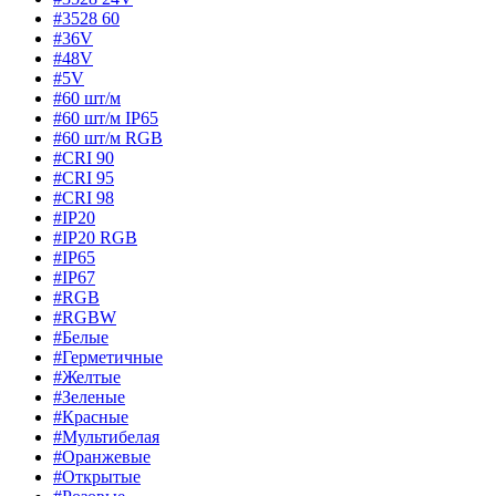
#3528 60
#36V
#48V
#5V
#60 шт/м
#60 шт/м IP65
#60 шт/м RGB
#CRI 90
#CRI 95
#CRI 98
#IP20
#IP20 RGB
#IP65
#IP67
#RGB
#RGBW
#Белые
#Герметичные
#Желтые
#Зеленые
#Красные
#Мультибелая
#Оранжевые
#Открытые