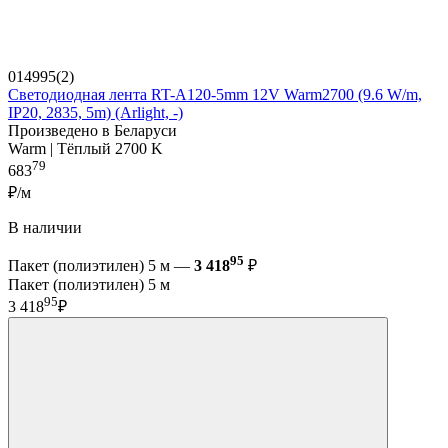
014995(2)
Светодиодная лента RT-A120-5mm 12V Warm2700 (9.6 W/m,
IP20, 2835, 5m) (Arlight, -)
Произведено в Беларуси
Warm | Тёплый 2700 K
79
683
₽/м
В наличии
95
Пакет (полиэтилен) 5 м —
3 418
₽
Пакет (полиэтилен) 5 м
95
3 418
₽