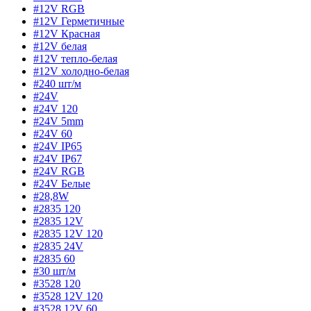
#12V RGB
#12V Герметичные
#12V Красная
#12V белая
#12V тепло-белая
#12V холодно-белая
#240 шт/м
#24V
#24V 120
#24V 5mm
#24V 60
#24V IP65
#24V IP67
#24V RGB
#24V Белые
#28,8W
#2835 120
#2835 12V
#2835 12V 120
#2835 24V
#2835 60
#30 шт/м
#3528 120
#3528 12V 120
#3528 12V 60