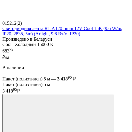
015212(2)
Светодиодная лента RT-A120-5mm 12V Cool 15K (9.6 W/m,
IP20, 2835, 5m) (Arlight, 9.6 Вт/м, IP20)
Произведено в Беларуси
Cool | Холодный 15000 K
79
683
₽/м
В наличии
95
Пакет (полиэтилен) 5 м —
3 418
₽
Пакет (полиэтилен) 5 м
95
3 418
₽