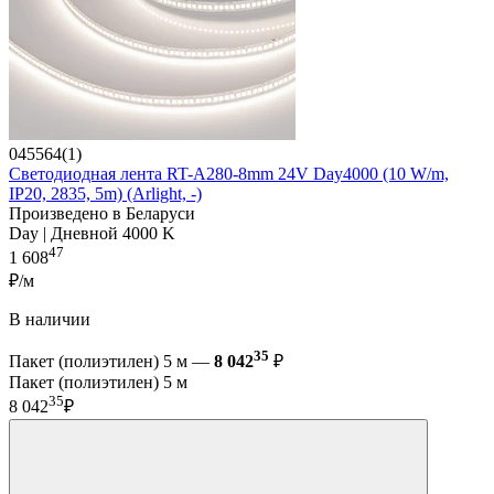
045564(1)
Светодиодная лента RT-A280-8mm 24V Day4000 (10 W/m,
IP20, 2835, 5m) (Arlight, -)
Произведено в Беларуси
Day | Дневной 4000 K
47
1 608
₽/м
В наличии
35
Пакет (полиэтилен) 5 м —
8 042
₽
Пакет (полиэтилен) 5 м
35
8 042
₽