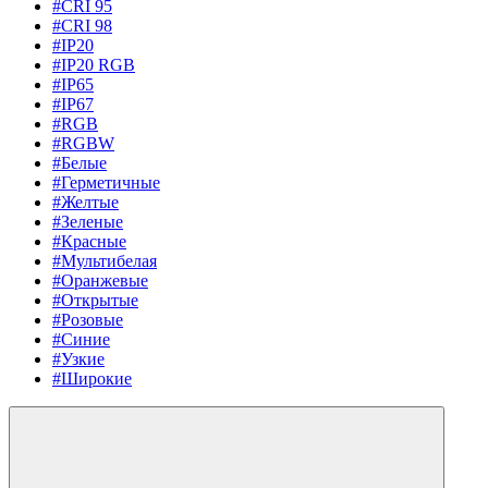
#CRI 95
#CRI 98
#IP20
#IP20 RGB
#IP65
#IP67
#RGB
#RGBW
#Белые
#Герметичные
#Желтые
#Зеленые
#Красные
#Мультибелая
#Оранжевые
#Открытые
#Розовые
#Синие
#Узкие
#Широкие