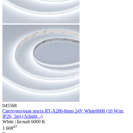
045568
Светодиодная лента RT-A280-8mm 24V White6000 (10 W/m,
IP20, 5m) (Arlight, -)
White | Белый 6000 K
47
1 608