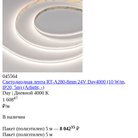
045564
Светодиодная лента RT-A280-8mm 24V Day4000 (10 W/m,
IP20, 5m) (Arlight, -)
Day | Дневной 4000 K
47
1 608
₽/м
В наличии
35
Пакет (полиэтилен) 5 м —
8 042
₽
Пакет (полиэтилен) 5 м