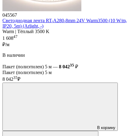
045567
Светодиодная лента RT-A280-8mm 24V Warm3500 (10 W/m,
IP20, 5m) (Arlight, -)
Warm | Тёплый 3500 K
47
1 608
₽/м
В наличии
35
Пакет (полиэтилен) 5 м —
8 042
₽
Пакет (полиэтилен) 5 м
35
8 042
₽
В корзину