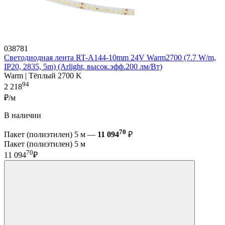
038781
Светодиодная лента RT-A144-10mm 24V Warm2700 (7.7 W/m,
IP20, 2835, 5m) (Arlight, высок.эфф.200 лм/Вт)
Warm | Тёплый 2700 K
94
2 218
₽/м
В наличии
70
Пакет (полиэтилен) 5 м —
11 094
₽
Пакет (полиэтилен) 5 м
70
11 094
₽