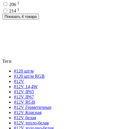
1
206
1
214
Показать 4 товара
Теги
#120 шт/м
#120 шт/м RGB
#12V
#12V 14,4W
#12V IP65
#12V IP67
#12V RGB
#12V Герметичные
#12V Красная
#12V белая
#12V тепло-белая
#12V холодно-белая