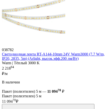
038782
Светодиодная лента RT-A144-10mm 24V Warm3000 (7.7 W/m,
IP20, 2835, 5m) (Arlight, высок.эфф.200 лм/Вт)
Warm | Тёплый 3000 K
94
2 218
₽/м
В наличии
70
Пакет (полиэтилен) 5 м —
11 094
₽
Пакет (полиэтилен) 5 м
70
11 094
₽