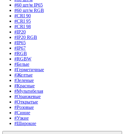
#60 шт/м IP65
#60 шт/м RGB
#CRI 90
#CRI 95
#CRI 98
#IP20
#IP20 RGB
#IP65
#IP67
#RGB
#RGBW
#Белые
#Герметичные
#Желтые
#Зеленые
#Красные
#Мультибелая
#Оранжевые
#Открытые
#Розовые
#Синие
#Узкие
#Широкие