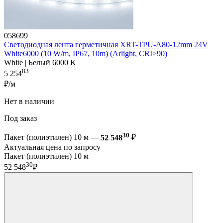
058699
Светодиодная лента герметичная XRT-TPU-A80-12mm 24V
White6000 (10 W/m, IP67, 10m) (Arlight, CRI>90)
White | Белый 6000 K
83
5 254
₽/м
Нет в наличии
Под заказ
30
Пакет (полиэтилен) 10 м —
52 548
₽
Актуальная цена по запросу
Пакет (полиэтилен) 10 м
30
52 548
₽