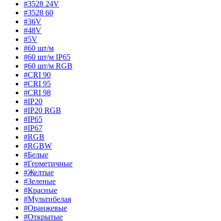
#3528 24V
#3528 60
#36V
#48V
#5V
#60 шт/м
#60 шт/м IP65
#60 шт/м RGB
#CRI 90
#CRI 95
#CRI 98
#IP20
#IP20 RGB
#IP65
#IP67
#RGB
#RGBW
#Белые
#Герметичные
#Желтые
#Зеленые
#Красные
#Мультибелая
#Оранжевые
#Открытые