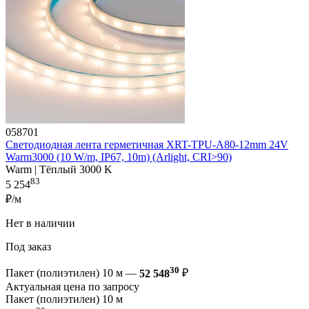
058701
Светодиодная лента герметичная XRT-TPU-A80-12mm 24V
Warm3000 (10 W/m, IP67, 10m) (Arlight, CRI>90)
Warm | Тёплый 3000 K
83
5 254
₽/м
Нет в наличии
Под заказ
30
Пакет (полиэтилен) 10 м —
52 548
₽
Актуальная цена по запросу
Пакет (полиэтилен) 10 м