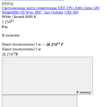
055552
Светодиодная лента герметичная XRT-TPU-A80-12mm 24V
White6000 (10 W/m, IP67, 5m) (Arlight, CRI>90)
White | Белый 6000 K
83
5 254
₽/м
В наличии
15
Пакет (полиэтилен) 5 м —
26 274
₽
Пакет (полиэтилен) 5 м
15
26 274
₽
В корзину