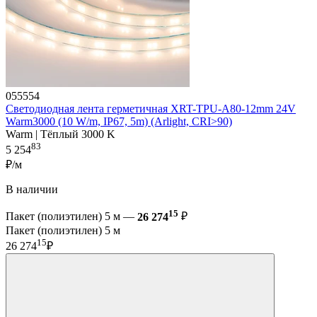
055554
Светодиодная лента герметичная XRT-TPU-A80-12mm 24V
Warm3000 (10 W/m, IP67, 5m) (Arlight, CRI>90)
Warm | Тёплый 3000 K
83
5 254
₽/м
В наличии
15
Пакет (полиэтилен) 5 м —
26 274
₽
Пакет (полиэтилен) 5 м
15
26 274
₽