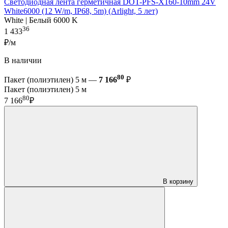
Светодиодная лента герметичная DOT-PFS-X160-10mm 24V
White6000 (12 W/m, IP68, 5m) (Arlight, 5 лет)
White | Белый 6000 K
36
1 433
₽/м
В наличии
80
Пакет (полиэтилен) 5 м —
7 166
₽
Пакет (полиэтилен) 5 м
80
7 166
₽
В корзину