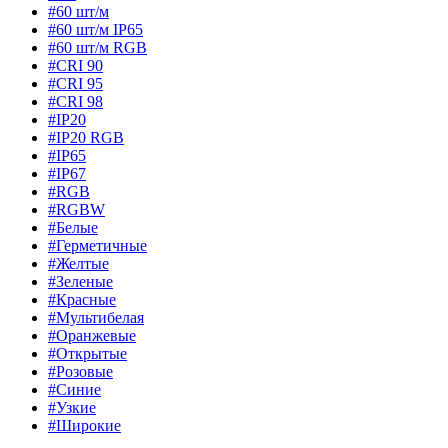
#60 шт/м
#60 шт/м IP65
#60 шт/м RGB
#CRI 90
#CRI 95
#CRI 98
#IP20
#IP20 RGB
#IP65
#IP67
#RGB
#RGBW
#Белые
#Герметичные
#Желтые
#Зеленые
#Красные
#Мультибелая
#Оранжевые
#Открытые
#Розовые
#Синие
#Узкие
#Широкие