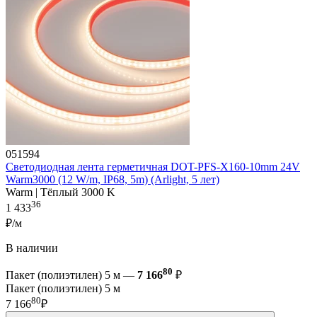
051594
Светодиодная лента герметичная DOT-PFS-X160-10mm 24V
Warm3000 (12 W/m, IP68, 5m) (Arlight, 5 лет)
Warm | Тёплый 3000 K
36
1 433
₽/м
В наличии
80
Пакет (полиэтилен) 5 м —
7 166
₽
Пакет (полиэтилен) 5 м
80
7 166
₽