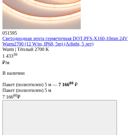
051595
Светодиодная лента герметичная DOT-PFS-X160-10mm 24V
Warm2700 (12 W/m, IP68, 5m) (Arlight, 5 лет)
Warm | Тёплый 2700 K
36
1 433
₽/м
В наличии
80
Пакет (полиэтилен) 5 м —
7 166
₽
Пакет (полиэтилен) 5 м
80
7 166
₽