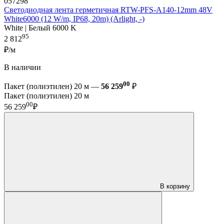
057298
Светодиодная лента герметичная RTW-PFS-A140-12mm 48V
White6000 (12 W/m, IP68, 20m) (Arlight, -)
White | Белый 6000 K
95
2 812
₽/м
В наличии
00
Пакет (полиэтилен) 20 м —
56 259
₽
Пакет (полиэтилен) 20 м
00
56 259
₽
В корзину