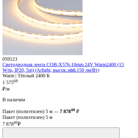
059123
Светодиодная лента COB-X576-10mm 24V Warm2400 (15
W/m, IP20, 5m) (Arlight, высок.эфф.150 лм/Вт)
Warm | Тёплый 2400 K
68
1 575
₽/м
В наличии
40
Пакет (полиэтилен) 5 м —
7 878
₽
Пакет (полиэтилен) 5 м
40
7 878
₽