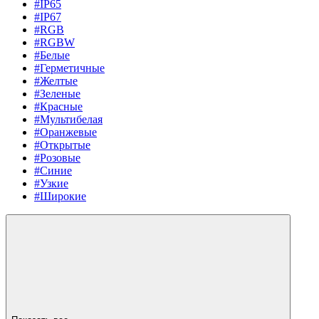
#IP65
#IP67
#RGB
#RGBW
#Белые
#Герметичные
#Желтые
#Зеленые
#Красные
#Мультибелая
#Оранжевые
#Открытые
#Розовые
#Синие
#Узкие
#Широкие