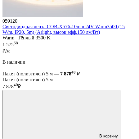
059120
Светодиодная лента COB-X576-10mm 24V Warm3500 (15
W/m, IP20, 5m) (Arlight, высок.эфф.150 лм/Вт)
Warm | Тёплый 3500 K
68
1 575
₽/м
В наличии
40
Пакет (полиэтилен) 5 м —
7 878
₽
Пакет (полиэтилен) 5 м
40
7 878
₽
В корзину