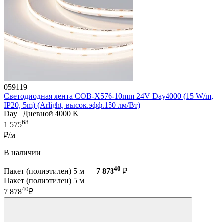
059119
Светодиодная лента COB-X576-10mm 24V Day4000 (15 W/m,
IP20, 5m) (Arlight, высок.эфф.150 лм/Вт)
Day | Дневной 4000 K
68
1 575
₽/м
В наличии
40
Пакет (полиэтилен) 5 м —
7 878
₽
Пакет (полиэтилен) 5 м
40
7 878
₽