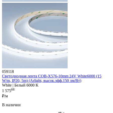
059118
Светодиодная лента COB-X576-10mm 24V White6000 (15
W/m, IP20, 5m) (Arlight, высок.эфф.150 лм/Вт)
White | Белый 6000 K
68
1 575
₽/м
В наличии