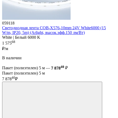
059118
Светодиодная лента COB-X576-10mm 24V White6000 (15
W/m, IP20, 5m) (Arlight, высок.эфф.150 лм/Вт)
White | Белый 6000 K
68
1 575
₽/м
В наличии
40
Пакет (полиэтилен) 5 м —
7 878
₽
Пакет (полиэтилен) 5 м
40
7 878
₽