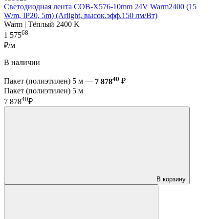
Светодиодная лента COB-X576-10mm 24V Warm2400 (15
W/m, IP20, 5m) (Arlight, высок.эфф.150 лм/Вт)
Warm | Тёплый 2400 K
68
1 575
₽/м
В наличии
40
Пакет (полиэтилен) 5 м —
7 878
₽
Пакет (полиэтилен) 5 м
40
7 878
₽
В корзину