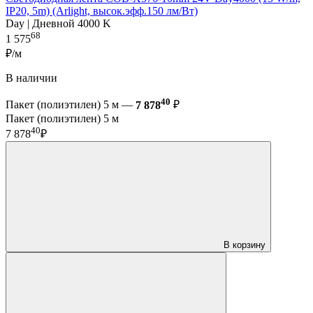
IP20, 5m) (Arlight, высок.эфф.150 лм/Вт)
Day | Дневной 4000 K
68
1 575
₽/м
В наличии
40
Пакет (полиэтилен) 5 м —
7 878
₽
Пакет (полиэтилен) 5 м
40
7 878
₽
В корзину