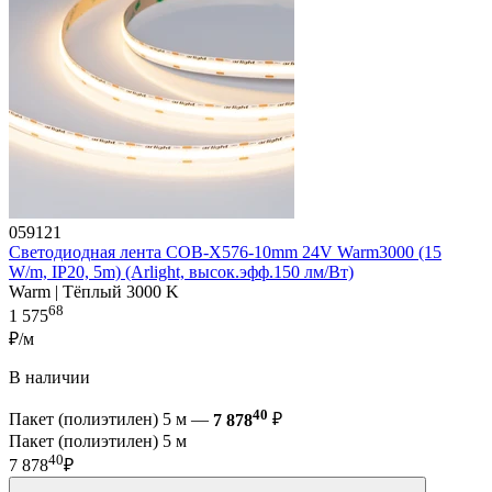
059121
Светодиодная лента COB-X576-10mm 24V Warm3000 (15
W/m, IP20, 5m) (Arlight, высок.эфф.150 лм/Вт)
Warm | Тёплый 3000 K
68
1 575
₽/м
В наличии
40
Пакет (полиэтилен) 5 м —
7 878
₽
Пакет (полиэтилен) 5 м
40
7 878
₽