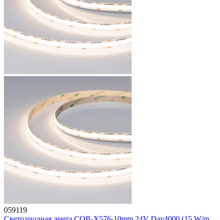
059119
Светодиодная лента COB-X576-10mm 24V Day4000 (15 W/m,