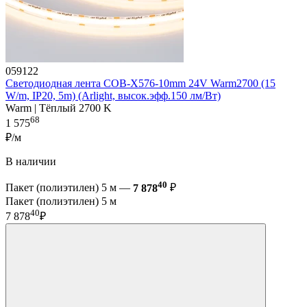
059122
Светодиодная лента COB-X576-10mm 24V Warm2700 (15
W/m, IP20, 5m) (Arlight, высок.эфф.150 лм/Вт)
Warm | Тёплый 2700 K
68
1 575
₽/м
В наличии
40
Пакет (полиэтилен) 5 м —
7 878
₽
Пакет (полиэтилен) 5 м
40
7 878
₽