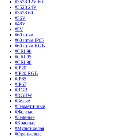
#3528 12V 60
#3528 24V
#3528 60
#36V
#48V
#5V
#60 шт/м
#60 шт/м IP65
#60 шт/м RGB
#CRI 90
#CRI 95
#CRI 98
#IP20
#IP20 RGB
#IP65
#IP67
#RGB
#RGBW
#Белые
#Герметичные
#Желтые
#Зеленые
#Красные
#Мультибелая
#Оранжевые