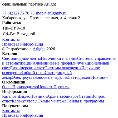
официальный партнер Arlight
+7 (4212) 75 70 75
shop@arlightdv.ru
Хабаровск, ул. Промышленная, д. 4, этаж 2
Работаем:
Пн–Пт
9–18
Cб–Вс
Выходной
Контакты
Правовая информация
© Разработано в
Arlight
, 2026
Каталог
Светодиодные ленты
Источники питания
Системы управления
и автоматизации
Алюминиевые профили
Функциональный
свет
Дизайнерский свет
Системы освещения
Наружное
освещение
Гибкий неон
Светодиодный
декор
Электроустановочные изделия
Светодиоды
Новинки
О компании
О нас
Производство
Новости
Проекты
Информация
Каталоги
Видео
Новинки
Архив вебинаров
Статьи
Вопрос-
ответ
Калькуляторы
Схемы монтажа
Файлы и программы
Покупателям
Контакты
Правовая информация