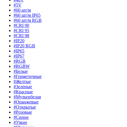
#5V
#60 шт/м
#60 шт/м IP65
#60 шт/м RGB
#CRI 90
#CRI 95
#CRI 98
#IP20
#IP20 RGB
#IP65
#IP67
#RGB
#RGBW
#Белые
#Герметичные
#Желтые
#Зеленые
#Красные
#Мультибелая
#Оранжевые
#Открытые
#Розовые
#Синие
#Узкие