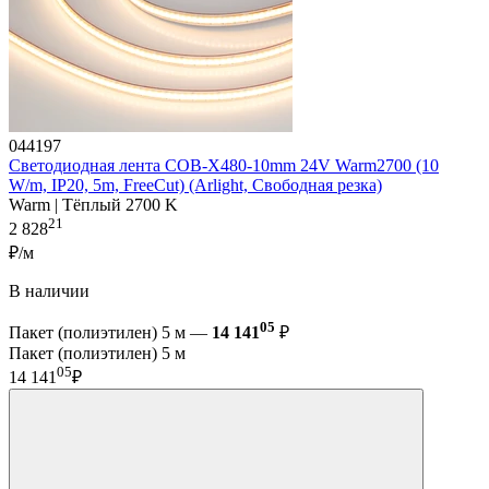
044197
Светодиодная лента COB-X480-10mm 24V Warm2700 (10
W/m, IP20, 5m, FreeCut) (Arlight, Свободная резка)
Warm | Тёплый 2700 K
21
2 828
₽/м
В наличии
05
Пакет (полиэтилен) 5 м —
14 141
₽
Пакет (полиэтилен) 5 м
05
14 141
₽