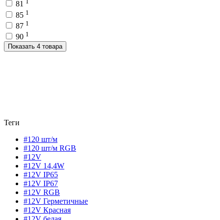
1
81
1
85
1
87
1
90
Показать 4 товара
Теги
#120 шт/м
#120 шт/м RGB
#12V
#12V 14,4W
#12V IP65
#12V IP67
#12V RGB
#12V Герметичные
#12V Красная
#12V белая