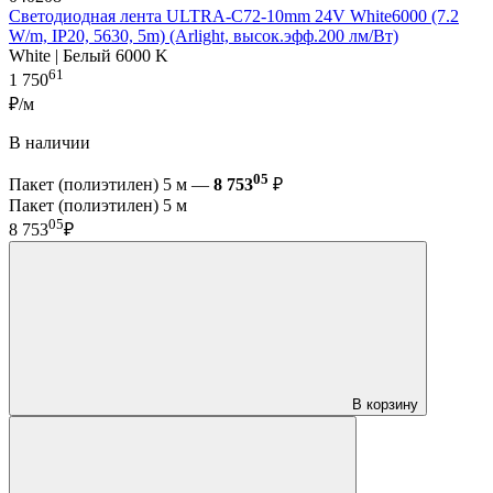
Светодиодная лента ULTRA-C72-10mm 24V White6000 (7.2
W/m, IP20, 5630, 5m) (Arlight, высок.эфф.200 лм/Вт)
White | Белый 6000 K
61
1 750
₽/м
В наличии
05
Пакет (полиэтилен) 5 м —
8 753
₽
Пакет (полиэтилен) 5 м
05
8 753
₽
В корзину