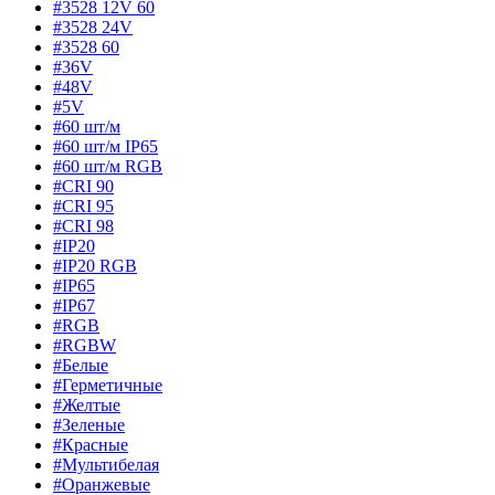
#3528 12V 60
#3528 24V
#3528 60
#36V
#48V
#5V
#60 шт/м
#60 шт/м IP65
#60 шт/м RGB
#CRI 90
#CRI 95
#CRI 98
#IP20
#IP20 RGB
#IP65
#IP67
#RGB
#RGBW
#Белые
#Герметичные
#Желтые
#Зеленые
#Красные
#Мультибелая
#Оранжевые