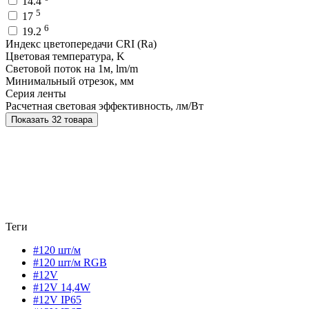
14.4
5
17
6
19.2
Индекс цветопередачи CRI (Ra)
Цветовая температура, K
Световой поток на 1м, lm/m
Минимальный отрезок, мм
Серия ленты
Расчетная световая эффективность, лм/Вт
Показать 32 товара
Теги
#120 шт/м
#120 шт/м RGB
#12V
#12V 14,4W
#12V IP65