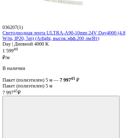
036207(1)
Светодиодная лента ULTRA-A90-10mm 24V Day4000 (4.8
W/m, IP20, 5m) (Arlight, высок.эфф.200 лм/Вт)
Day | Дневной 4000 K
49
1 599
₽/м
В наличии
45
Пакет (полиэтилен) 5 м —
7 997
₽
Пакет (полиэтилен) 5 м
45
7 997
₽