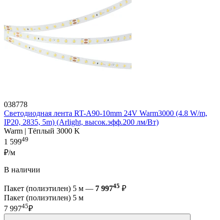
038778
Светодиодная лента RT-A90-10mm 24V Warm3000 (4.8 W/m,
IP20, 2835, 5m) (Arlight, высок.эфф.200 лм/Вт)
Warm | Тёплый 3000 K
49
1 599
₽/м
В наличии
45
Пакет (полиэтилен) 5 м —
7 997
₽
Пакет (полиэтилен) 5 м
45
7 997
₽