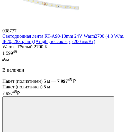
038777
Светодиодная лента RT-A90-10mm 24V Warm2700 (4.8 W/m,
IP20, 2835, 5m) (Arlight, высок.эфф.200 лм/Вт)
Warm | Тёплый 2700 K
49
1 599
₽/м
В наличии
45
Пакет (полиэтилен) 5 м —
7 997
₽
Пакет (полиэтилен) 5 м
45
7 997
₽