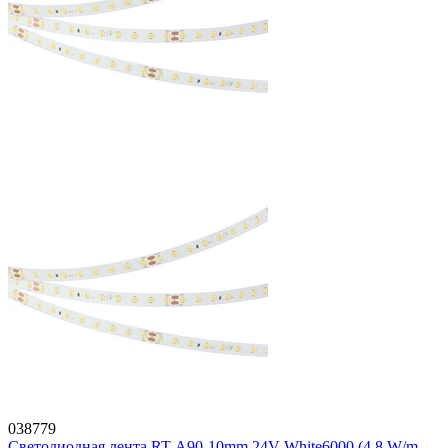
038779
Светодиодная лента RT-A90-10mm 24V White6000 (4.8 W/m,