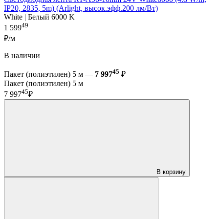
IP20, 2835, 5m) (Arlight, высок.эфф.200 лм/Вт)
White | Белый 6000 K
49
1 599
₽/м
В наличии
45
Пакет (полиэтилен) 5 м —
7 997
₽
Пакет (полиэтилен) 5 м
45
7 997
₽
В корзину