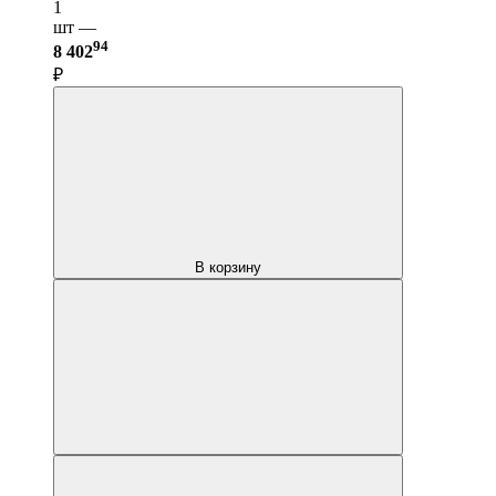
1
шт —
94
8 402
₽
В корзину