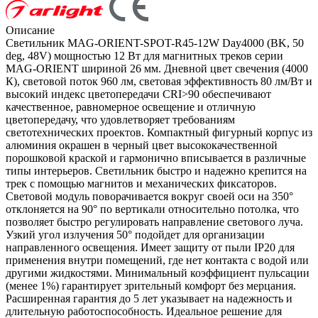
Описание
Светильник MAG-ORIENT-SPOT-R45-12W Day4000 (BK, 50
deg, 48V) мощностью 12 Вт для магнитных треков серии
MAG-ORIENT шириной 26 мм. Дневной цвет свечения (4000
К), световой поток 960 лм, световая эффективность 80 лм/Вт и
высокий индекс цветопередачи CRI>90 обеспечивают
качественное, равномерное освещение и отличную
цветопередачу, что удовлетворяет требованиям
светотехнических проектов. Компактный фигурный корпус из
алюминия окрашен в черный цвет высококачественной
порошковой краской и гармонично вписывается в различные
типы интерьеров. Светильник быстро и надежно крепится на
трек с помощью магнитов и механических фиксаторов.
Световой модуль поворачивается вокруг своей оси на 350°
отклоняется на 90° по вертикали относительно потолка, что
позволяет быстро регулировать направление светового луча.
Узкий угол излучения 50° подойдет для организации
направленного освещения. Имеет защиту от пыли IP20 для
применения внутри помещений, где нет контакта с водой или
другими жидкостями. Минимальный коэффициент пульсации
(менее 1%) гарантирует зрительный комфорт без мерцания.
Расширенная гарантия до 5 лет указывает на надежность и
длительную работоспособность. Идеальное решение для