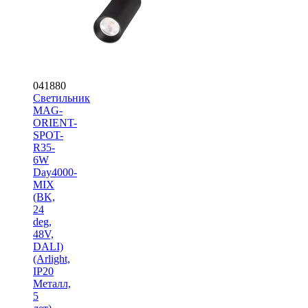
041880
Светильник
MAG-
ORIENT-
SPOT-
R35-
6W
Day4000-
MIX
(BK,
24
deg,
48V,
DALI)
(Arlight,
IP20
Металл,
5