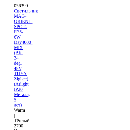
056399
Светильник
MAG-
ORIENT-
SPOT-
R35-
6W
Day4000-
MIX
(BK,
24
deg,
48V,
TUYA
Zigbee)
(Arlight,
IP20
Металл,
5
лет)
Warm
|
Тёплый
2700