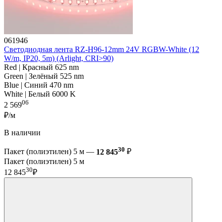
061946
Светодиодная лента RZ-H96-12mm 24V RGBW-White (12
W/m, IP20, 5m) (Arlight, CRI>90)
Red | Красный 625 nm
Green | Зелёный 525 nm
Blue | Синий 470 nm
White | Белый 6000 K
06
2 569
₽/м
В наличии
30
Пакет (полиэтилен) 5 м —
12 845
₽
Пакет (полиэтилен) 5 м
30
12 845
₽