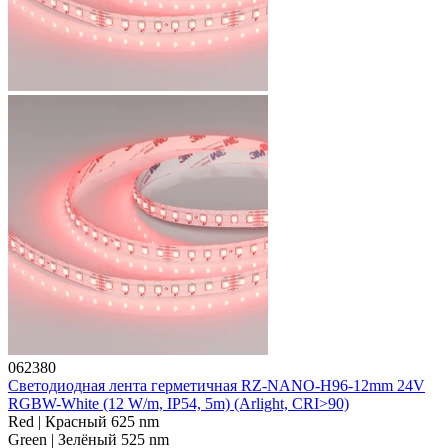
062380
Светодиодная лента герметичная RZ-NANO-H96-12mm 24V
RGBW-White (12 W/m, IP54, 5m) (Arlight, CRI>90)
Red | Красный 625 nm
Green | Зелёный 525 nm