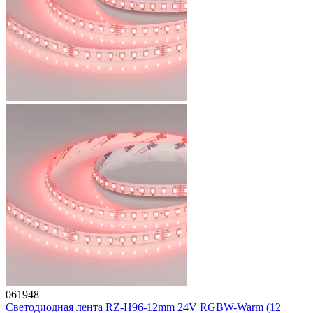
061948
Светодиодная лента RZ-H96-12mm 24V RGBW-Warm (12