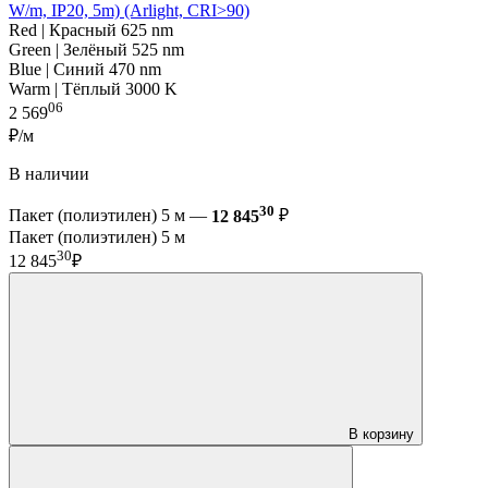
W/m, IP20, 5m) (Arlight, CRI>90)
Red | Красный 625 nm
Green | Зелёный 525 nm
Blue | Синий 470 nm
Warm | Тёплый 3000 K
06
2 569
₽/м
В наличии
30
Пакет (полиэтилен) 5 м —
12 845
₽
Пакет (полиэтилен) 5 м
30
12 845
₽
В корзину