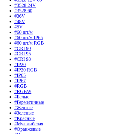
#3528 24V
#3528 60
#36V
#48V
#5V
#60 шт/м
#60 шт/м IP65
#60 шт/м RGB
#CRI 90
#CRI 95
#CRI 98
#IP20
#IP20 RGB
#IP65
#IP67
#RGB
#RGBW
#Белые
#Герметичные
#Желтые
#Зеленые
#Красные
#Мультибелая
#Оранжевые