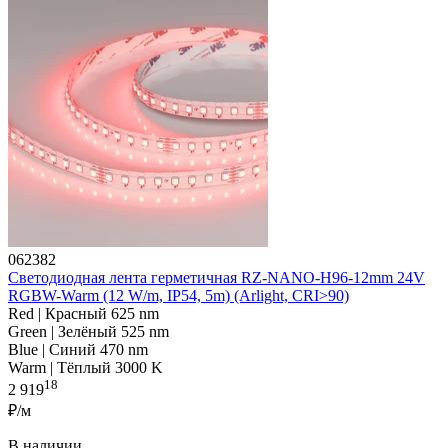
062382
Светодиодная лента герметичная RZ-NANO-H96-12mm 24V
RGBW-Warm (12 W/m, IP54, 5m) (Arlight, CRI>90)
Red | Красный 625 nm
Green | Зелёный 525 nm
Blue | Синий 470 nm
Warm | Тёплый 3000 K
18
2 919
₽/м
В наличии