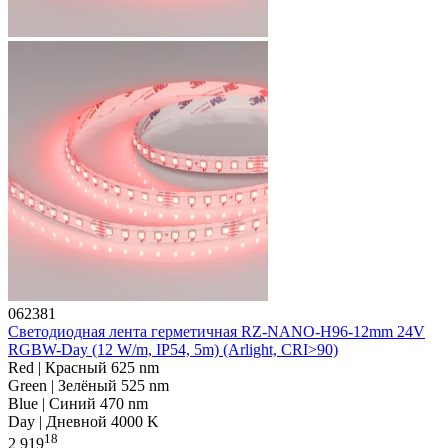
062381
Светодиодная лента герметичная RZ-NANO-H96-12mm 24V
RGBW-Day (12 W/m, IP54, 5m) (Arlight, CRI>90)
Red | Красный 625 nm
Green | Зелёный 525 nm
Blue | Синий 470 nm
Day | Дневной 4000 K
18
2 919