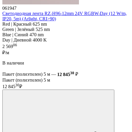
061947
Светодиодная лента RZ-H96-12mm 24V RGBW-Day (12 W/m,
IP20, 5m) (Arlight, CRI>90)
Red | Красный 625 nm
Green | Зелёный 525 nm
Blue | Синий 470 nm
Day | Дневной 4000 K
06
2 569
₽/м
В наличии
30
Пакет (полиэтилен) 5 м —
12 845
₽
Пакет (полиэтилен) 5 м
30
12 845
₽