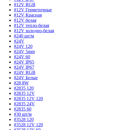
#12V RGB
#12V Герметичные
#12V Красная
#12V белая
#12V тепло-белая
#12V холодно-белая
#240 шт/м
#24V
#24V 120
#24V 5mm
#24V 60
#24V IP65
#24V IP67
#24V RGB
#24V Белые
#28,8W
#2835 120
#2835 12V
#2835 12V 120
#2835 24V
#2835 60
#30 шт/м
#3528 120
#3528 12V 120
#3528 12V 60