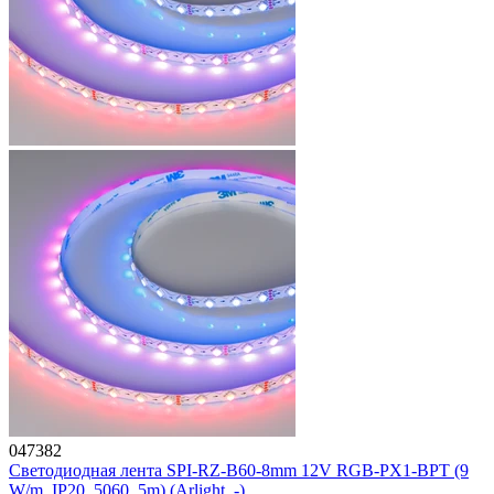
047382
Светодиодная лента SPI-RZ-B60-8mm 12V RGB-PX1-BPT (9
W/m, IP20, 5060, 5m) (Arlight, -)