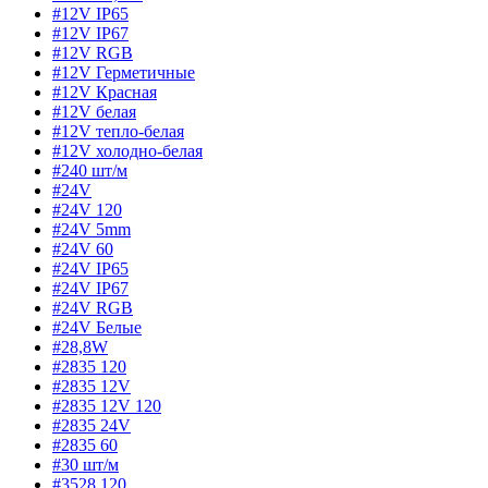
#12V IP65
#12V IP67
#12V RGB
#12V Герметичные
#12V Красная
#12V белая
#12V тепло-белая
#12V холодно-белая
#240 шт/м
#24V
#24V 120
#24V 5mm
#24V 60
#24V IP65
#24V IP67
#24V RGB
#24V Белые
#28,8W
#2835 120
#2835 12V
#2835 12V 120
#2835 24V
#2835 60
#30 шт/м
#3528 120