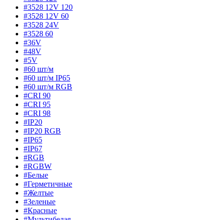
#3528 12V 120
#3528 12V 60
#3528 24V
#3528 60
#36V
#48V
#5V
#60 шт/м
#60 шт/м IP65
#60 шт/м RGB
#CRI 90
#CRI 95
#CRI 98
#IP20
#IP20 RGB
#IP65
#IP67
#RGB
#RGBW
#Белые
#Герметичные
#Желтые
#Зеленые
#Красные
#Мультибелая