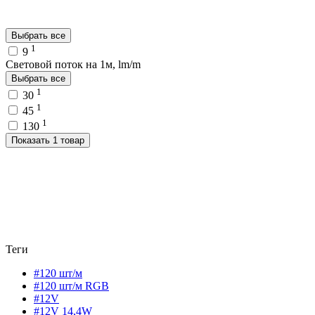
Выбрать все
1
9
Световой поток на 1м, lm/m
Выбрать все
1
30
1
45
1
130
Показать 1 товар
Теги
#120 шт/м
#120 шт/м RGB
#12V
#12V 14,4W