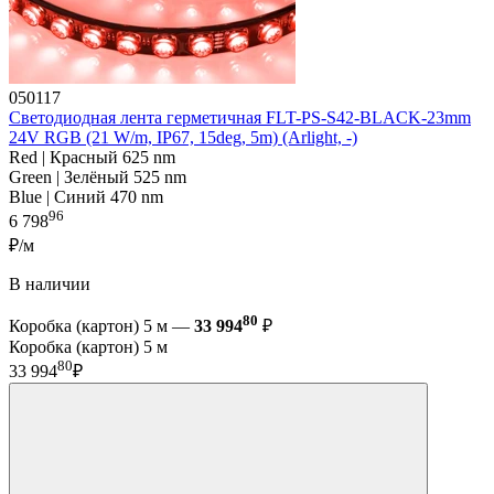
050117
Светодиодная лента герметичная FLT-PS-S42-BLACK-23mm
24V RGB (21 W/m, IP67, 15deg, 5m) (Arlight, -)
Red | Красный 625 nm
Green | Зелёный 525 nm
Blue | Синий 470 nm
96
6 798
₽/м
В наличии
80
Коробка (картон) 5 м —
33 994
₽
Коробка (картон) 5 м
80
33 994
₽