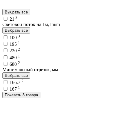
Выбрать все
3
21
Световой поток на 1м, lm/m
Выбрать все
3
100
1
195
2
220
1
480
2
680
Минимальный отрезок, мм
Выбрать все
2
166.7
1
167
Показать 3 товара