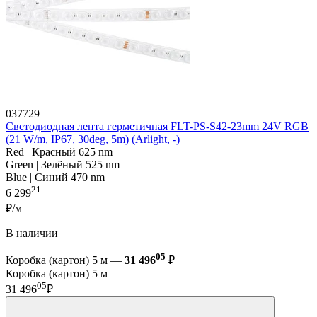
037729
Светодиодная лента герметичная FLT-PS-S42-23mm 24V RGB
(21 W/m, IP67, 30deg, 5m) (Arlight, -)
Red | Красный 625 nm
Green | Зелёный 525 nm
Blue | Синий 470 nm
21
6 299
₽/м
В наличии
05
Коробка (картон) 5 м —
31 496
₽
Коробка (картон) 5 м
05
31 496
₽