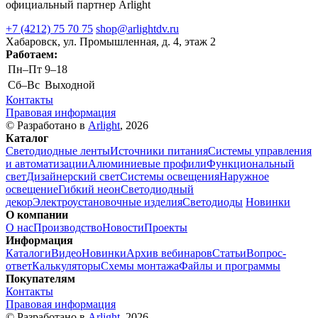
официальный партнер Arlight
+7 (4212) 75 70 75
shop@arlightdv.ru
Хабаровск, ул. Промышленная, д. 4, этаж 2
Работаем:
Пн–Пт
9–18
Cб–Вс
Выходной
Контакты
Правовая информация
© Разработано в
Arlight
, 2026
Каталог
Светодиодные ленты
Источники питания
Системы управления
и автоматизации
Алюминиевые профили
Функциональный
свет
Дизайнерский свет
Системы освещения
Наружное
освещение
Гибкий неон
Светодиодный
декор
Электроустановочные изделия
Светодиоды
Новинки
О компании
О нас
Производство
Новости
Проекты
Информация
Каталоги
Видео
Новинки
Архив вебинаров
Статьи
Вопрос-
ответ
Калькуляторы
Схемы монтажа
Файлы и программы
Покупателям
Контакты
Правовая информация
© Разработано в
Arlight
, 2026