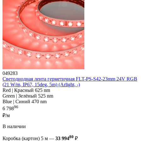
049283
Светодиодная лента герметичная FLT-PS-S42-23mm 24V RGB
(21 W/m, IP67, 15deg, 5m) (Arlight, -)
Red | Красный 625 nm
Green | Зелёный 525 nm
Blue | Синий 470 nm
96
6 798
₽/м
В наличии
80
Коробка (картон) 5 м —
33 994
₽