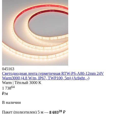
045163
Светодиодная лента герметичная RTW-PS-A80-12mm 24V
Warm3000 (4.8 W/m, IP67, TWP100, 5m) (Arlight, -)
Warm | Тёплый 3000 K
64
1 738
₽/м
В наличии
20
Пакет (полиэтилен) 5 м —
8 693
₽