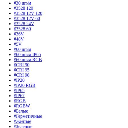
#30 шт/м
#3528 120
#3528 12V 120
#3528 12V 60
#3528 24V
#3528 60
#36V
#48V
#5V
#60 шт/м
#60 шт/м IP65
#60 шт/м RGB
#CRI 90
#CRI 95
#CRI 98
#IP20
#IP20 RGB
#IP65
#IP67
#RGB
#RGBW
#Белые
#Герметичные
#Желтые
#Зеленые