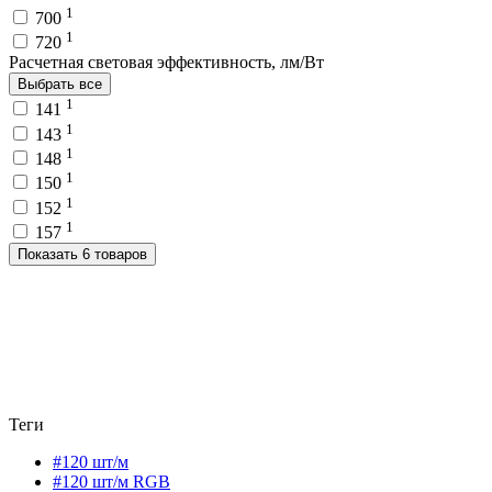
1
700
1
720
Расчетная световая эффективность, лм/Вт
Выбрать все
1
141
1
143
1
148
1
150
1
152
1
157
Показать 6 товаров
Теги
#120 шт/м
#120 шт/м RGB