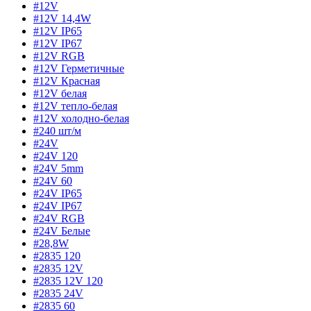
#12V
#12V 14,4W
#12V IP65
#12V IP67
#12V RGB
#12V Герметичные
#12V Красная
#12V белая
#12V тепло-белая
#12V холодно-белая
#240 шт/м
#24V
#24V 120
#24V 5mm
#24V 60
#24V IP65
#24V IP67
#24V RGB
#24V Белые
#28,8W
#2835 120
#2835 12V
#2835 12V 120
#2835 24V
#2835 60