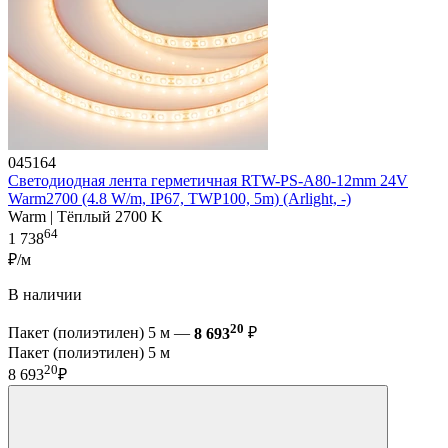
045164
Светодиодная лента герметичная RTW-PS-A80-12mm 24V
Warm2700 (4.8 W/m, IP67, TWP100, 5m) (Arlight, -)
Warm | Тёплый 2700 K
64
1 738
₽/м
В наличии
20
Пакет (полиэтилен) 5 м —
8 693
₽
Пакет (полиэтилен) 5 м
20
8 693
₽