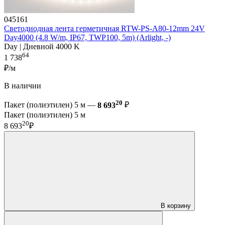
045161
Светодиодная лента герметичная RTW-PS-A80-12mm 24V
Day4000 (4.8 W/m, IP67, TWP100, 5m) (Arlight, -)
Day | Дневной 4000 K
64
1 738
₽/м
В наличии
20
Пакет (полиэтилен) 5 м —
8 693
₽
Пакет (полиэтилен) 5 м
20
8 693
₽
В корзину