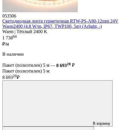
053506
Светодиодная лента герметичная RTW-PS-A80-12mm 24V
Warm2400 (4.8 W/m, IP67, TWP100, 5m) (Arlight, -)
Warm | Тёплый 2400 K
64
1 738
₽/м
В наличии
20
Пакет (полиэтилен) 5 м —
8 693
₽
Пакет (полиэтилен) 5 м
20
8 693
₽
В корзину