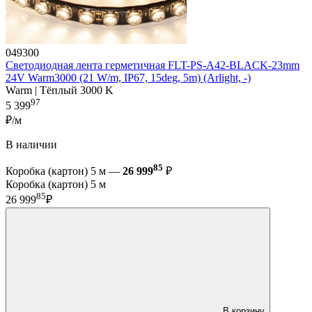
049300
Светодиодная лента герметичная FLT-PS-A42-BLACK-23mm
24V Warm3000 (21 W/m, IP67, 15deg, 5m) (Arlight, -)
Warm | Тёплый 3000 K
97
5 399
₽/м
В наличии
85
Коробка (картон) 5 м —
26 999
₽
Коробка (картон) 5 м
85
26 999
₽
В корзину