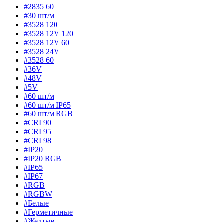
#2835 60
#30 шт/м
#3528 120
#3528 12V 120
#3528 12V 60
#3528 24V
#3528 60
#36V
#48V
#5V
#60 шт/м
#60 шт/м IP65
#60 шт/м RGB
#CRI 90
#CRI 95
#CRI 98
#IP20
#IP20 RGB
#IP65
#IP67
#RGB
#RGBW
#Белые
#Герметичные
#Желтые