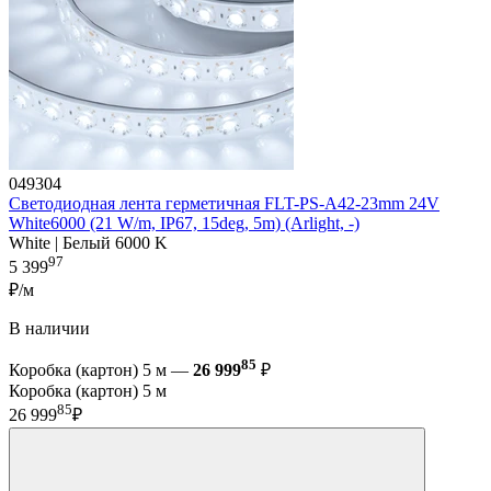
049304
Светодиодная лента герметичная FLT-PS-A42-23mm 24V
White6000 (21 W/m, IP67, 15deg, 5m) (Arlight, -)
White | Белый 6000 K
97
5 399
₽/м
В наличии
85
Коробка (картон) 5 м —
26 999
₽
Коробка (картон) 5 м
85
26 999
₽