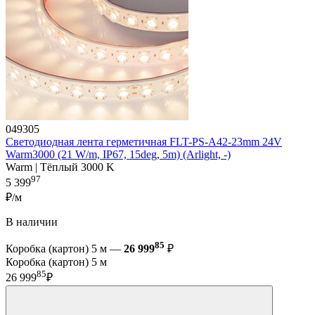
049305
Светодиодная лента герметичная FLT-PS-A42-23mm 24V
Warm3000 (21 W/m, IP67, 15deg, 5m) (Arlight, -)
Warm | Тёплый 3000 K
97
5 399
₽/м
В наличии
85
Коробка (картон) 5 м —
26 999
₽
Коробка (картон) 5 м
85
26 999
₽