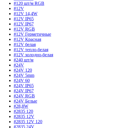
#120 шт/м RGB
#12V
#12V 14,4W
#12V IP65
#12V IP67
#12V RGB
#12V Герметичные
#12V Красная
#12V белая
#12V тепло-белая
#12V холодно-белая
#240 шт/м
#24V
#24V 120
#24V 5mm
#24V 60
#24V IP65
#24V IP67
#24V RGB
#24V Белые
#28,8W
#2835 120
#2835 12V
#2835 12V 120
#2835 24V