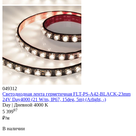
049312
Светодиодная лента герметичная FLT-PS-A42-BLACK-23mm
24V Day4000 (21 W/m, IP67, 15deg, 5m) (Arlight, -)
Day | Дневной 4000 K
97
5 399
₽/м
В наличии