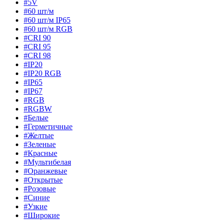
#5V
#60 шт/м
#60 шт/м IP65
#60 шт/м RGB
#CRI 90
#CRI 95
#CRI 98
#IP20
#IP20 RGB
#IP65
#IP67
#RGB
#RGBW
#Белые
#Герметичные
#Желтые
#Зеленые
#Красные
#Мультибелая
#Оранжевые
#Открытые
#Розовые
#Синие
#Узкие
#Широкие