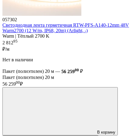
057302
Светодиодная лента герметичная RTW-PFS-A140-12mm 48V
Warm2700 (12 W/m, IP68, 20m) (Arlight, -)
Warm | Тёплый 2700 K
95
2 812
₽/м
Нет в наличии
00
Пакет (полиэтилен) 20 м —
56 259
₽
Пакет (полиэтилен) 20 м
00
56 259
₽
В корзину