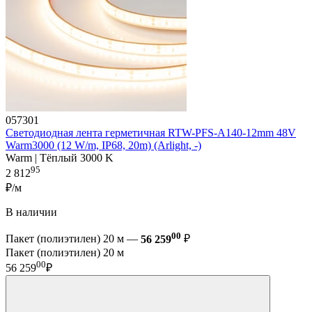
057301
Светодиодная лента герметичная RTW-PFS-A140-12mm 48V
Warm3000 (12 W/m, IP68, 20m) (Arlight, -)
Warm | Тёплый 3000 K
95
2 812
₽/м
В наличии
00
Пакет (полиэтилен) 20 м —
56 259
₽
Пакет (полиэтилен) 20 м
00
56 259
₽