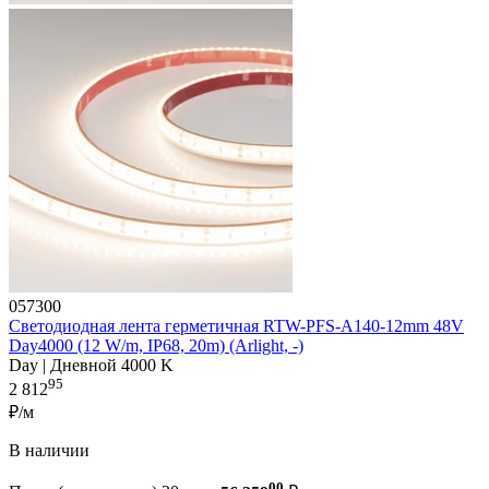
057300
Светодиодная лента герметичная RTW-PFS-A140-12mm 48V
Day4000 (12 W/m, IP68, 20m) (Arlight, -)
Day | Дневной 4000 K
95
2 812
₽/м
В наличии
00