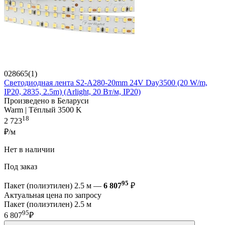
028665(1)
Светодиодная лента S2-A280-20mm 24V Day3500 (20 W/m,
IP20, 2835, 2.5m) (Arlight, 20 Вт/м, IP20)
Произведено в Беларуси
Warm | Тёплый 3500 K
18
2 723
₽/м
Нет в наличии
Под заказ
95
Пакет (полиэтилен) 2.5 м —
6 807
₽
Актуальная цена по запросу
Пакет (полиэтилен) 2.5 м
95
6 807
₽