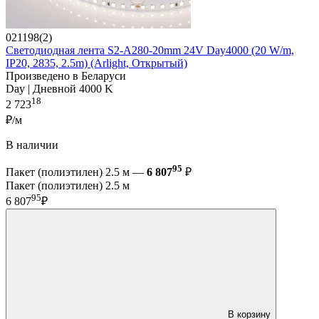
021198(2)
Светодиодная лента S2-A280-20mm 24V Day4000 (20 W/m,
IP20, 2835, 2.5m) (Arlight, Открытый)
Произведено в Беларуси
Day | Дневной 4000 K
18
2 723
₽/м
В наличии
95
Пакет (полиэтилен) 2.5 м —
6 807
₽
Пакет (полиэтилен) 2.5 м
95
6 807
₽
В корзину