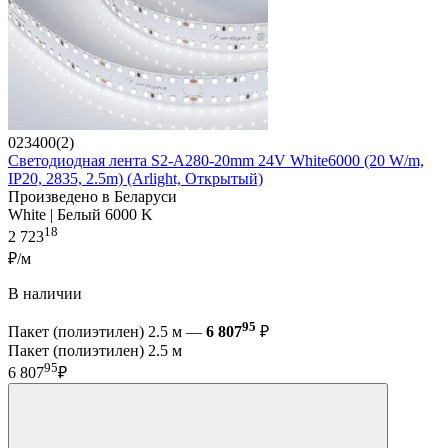
023400(2)
Светодиодная лента S2-A280-20mm 24V White6000 (20 W/m,
IP20, 2835, 2.5m) (Arlight, Открытый)
Произведено в Беларуси
White | Белый 6000 K
18
2 723
₽/м
В наличии
95
Пакет (полиэтилен) 2.5 м —
6 807
₽
Пакет (полиэтилен) 2.5 м
95
6 807
₽