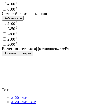
1
4200
1
6500
Световой поток на 1м, lm/m
Выбрать все
1
2400
1
2450
1
2460
1
2500
1
2600
Расчетная световая эффективность, лм/Вт
Показать 5 товаров
Теги
#120 шт/м
#120 шт/м RGB