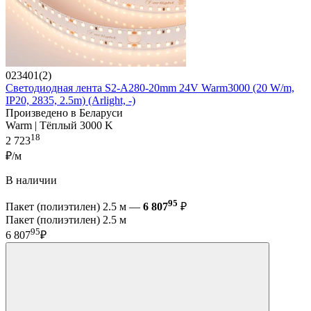
023401(2)
Светодиодная лента S2-A280-20mm 24V Warm3000 (20 W/m,
IP20, 2835, 2.5m) (Arlight, -)
Произведено в Беларуси
Warm | Тёплый 3000 K
18
2 723
₽/м
В наличии
95
Пакет (полиэтилен) 2.5 м —
6 807
₽
Пакет (полиэтилен) 2.5 м
95
6 807
₽