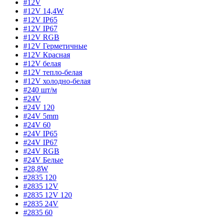
#12V
#12V 14,4W
#12V IP65
#12V IP67
#12V RGB
#12V Герметичные
#12V Красная
#12V белая
#12V тепло-белая
#12V холодно-белая
#240 шт/м
#24V
#24V 120
#24V 5mm
#24V 60
#24V IP65
#24V IP67
#24V RGB
#24V Белые
#28,8W
#2835 120
#2835 12V
#2835 12V 120
#2835 24V
#2835 60