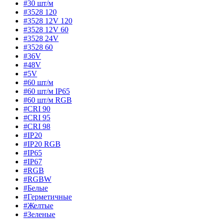
#30 шт/м
#3528 120
#3528 12V 120
#3528 12V 60
#3528 24V
#3528 60
#36V
#48V
#5V
#60 шт/м
#60 шт/м IP65
#60 шт/м RGB
#CRI 90
#CRI 95
#CRI 98
#IP20
#IP20 RGB
#IP65
#IP67
#RGB
#RGBW
#Белые
#Герметичные
#Желтые
#Зеленые