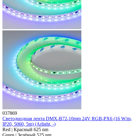
037869
Светодиодная лента DMX-B72-10mm 24V RGB-PX6 (16 W/m,
IP20, 5060, 5m) (Arlight, -)
Red | Красный 625 nm
Green | Зелёный 525 nm