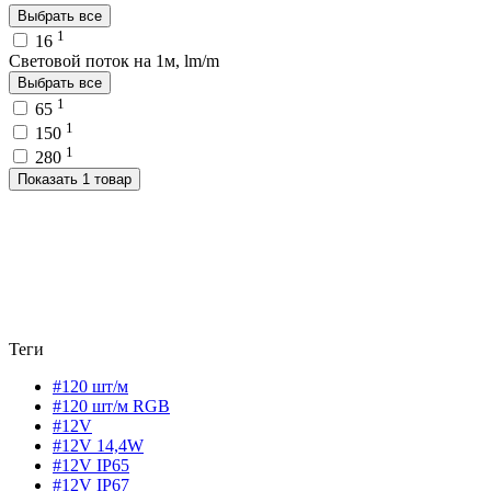
Выбрать все
1
16
Световой поток на 1м, lm/m
Выбрать все
1
65
1
150
1
280
Показать 1 товар
Теги
#120 шт/м
#120 шт/м RGB
#12V
#12V 14,4W
#12V IP65
#12V IP67