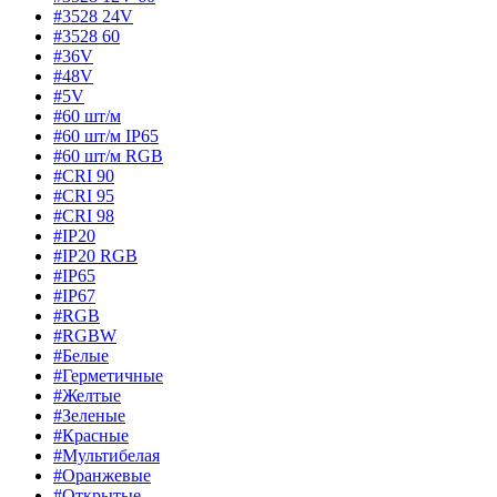
#3528 24V
#3528 60
#36V
#48V
#5V
#60 шт/м
#60 шт/м IP65
#60 шт/м RGB
#CRI 90
#CRI 95
#CRI 98
#IP20
#IP20 RGB
#IP65
#IP67
#RGB
#RGBW
#Белые
#Герметичные
#Желтые
#Зеленые
#Красные
#Мультибелая
#Оранжевые
#Открытые