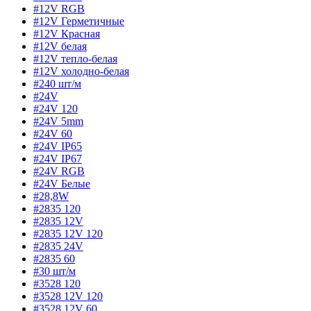
#12V RGB
#12V Герметичные
#12V Красная
#12V белая
#12V тепло-белая
#12V холодно-белая
#240 шт/м
#24V
#24V 120
#24V 5mm
#24V 60
#24V IP65
#24V IP67
#24V RGB
#24V Белые
#28,8W
#2835 120
#2835 12V
#2835 12V 120
#2835 24V
#2835 60
#30 шт/м
#3528 120
#3528 12V 120
#3528 12V 60