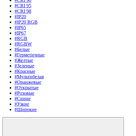
#CRI 90
#CRI 95
#CRI 98
#IP20
#IP20 RGB
#IP65
#IP67
#RGB
#RGBW
#Белые
#Герметичные
#Желтые
#Зеленые
#Красные
#Мультибелая
#Оранжевые
#Открытые
#Розовые
#Синие
#Узкие
#Широкие