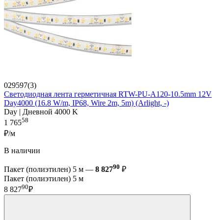
029597(3)
Светодиодная лента герметичная RTW-PU-A120-10.5mm 12V
Day4000 (16.8 W/m, IP68, Wire 2m, 5m) (Arlight, -)
Day | Дневной 4000 K
58
1 765
₽/м
В наличии
90
Пакет (полиэтилен) 5 м —
8 827
₽
Пакет (полиэтилен) 5 м
90
8 827
₽