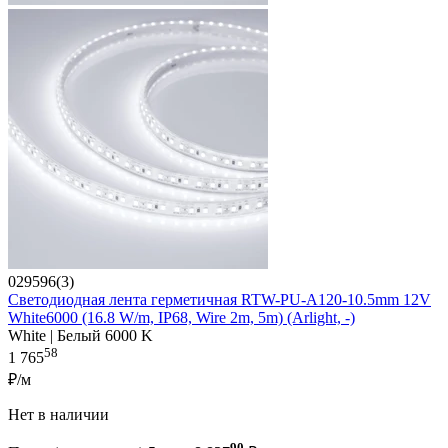
029596(3)
Светодиодная лента герметичная RTW-PU-A120-10.5mm 12V
White6000 (16.8 W/m, IP68, Wire 2m, 5m) (Arlight, -)
White | Белый 6000 K
58
1 765
₽/м
Нет в наличии
90