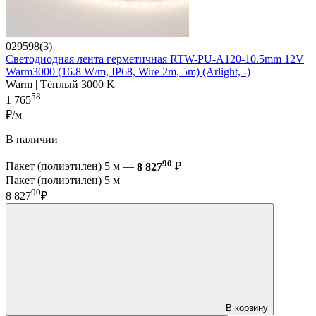
029598(3)
Светодиодная лента герметичная RTW-PU-A120-10.5mm 12V
Warm3000 (16.8 W/m, IP68, Wire 2m, 5m) (Arlight, -)
Warm | Тёплый 3000 K
58
1 765
₽/м
В наличии
90
Пакет (полиэтилен) 5 м —
8 827
₽
Пакет (полиэтилен) 5 м
90
8 827
₽
В корзину