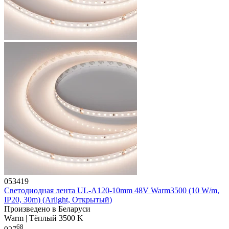
053419
Светодиодная лента UL-A120-10mm 48V Warm3500 (10 W/m,
IP20, 30m) (Arlight, Открытый)
Произведено в Беларуси
Warm | Тёплый 3500 K
68