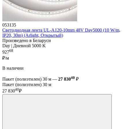
053135
Светодиодная лента UL-A120-10mm 48V Day5000 (10 W/m,
IP20, 30m) (Arlight, Открытый)
Произведено в Беларуси
Day | Дневной 5000 K
68
927
₽/м
В наличии
40
Пакет (полиэтилен) 30 м —
27 830
₽
Пакет (полиэтилен) 30 м
40
27 830
₽