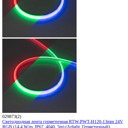
029873(2)
Светодиодная лента герметичная RTW-PWT-H120-13mm 24V
RGB (14.4 W/m, IP67, 4040, 5m) (Arlight, Герметичный)