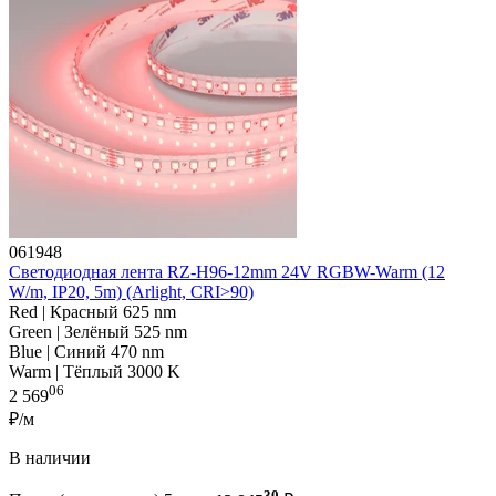
061948
Светодиодная лента RZ-H96-12mm 24V RGBW-Warm (12
W/m, IP20, 5m) (Arlight, CRI>90)
Red | Красный 625 nm
Green | Зелёный 525 nm
Blue | Синий 470 nm
Warm | Тёплый 3000 K
06
2 569
₽/м
В наличии
30