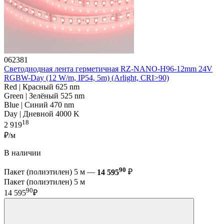
062381
Светодиодная лента герметичная RZ-NANO-H96-12mm 24V
RGBW-Day (12 W/m, IP54, 5m) (Arlight, CRI>90)
Red | Красный 625 nm
Green | Зелёный 525 nm
Blue | Синий 470 nm
Day | Дневной 4000 K
18
2 919
₽/м
В наличии
90
Пакет (полиэтилен) 5 м —
14 595
₽
Пакет (полиэтилен) 5 м
90
14 595
₽