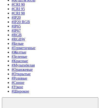
#60 шт/м RGB
#CRI 90
#CRI 95
#CRI 98
#IP20
#IP20 RGB
#IP65
#IP67
#RGB
#RGBW
#Белые
#Герметичные
#Желтые
#Зеленые
#Красные
#Мультибелая
#Оранжевые
#Открытые
#Розовые
#Синие
#Узкие
#Широкие