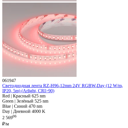
061947
Светодиодная лента RZ-H96-12mm 24V RGBW-Day (12 W/m,
IP20, 5m) (Arlight, CRI>90)
Red | Красный 625 nm
Green | Зелёный 525 nm
Blue | Синий 470 nm
Day | Дневной 4000 K
06
2 569
₽/м