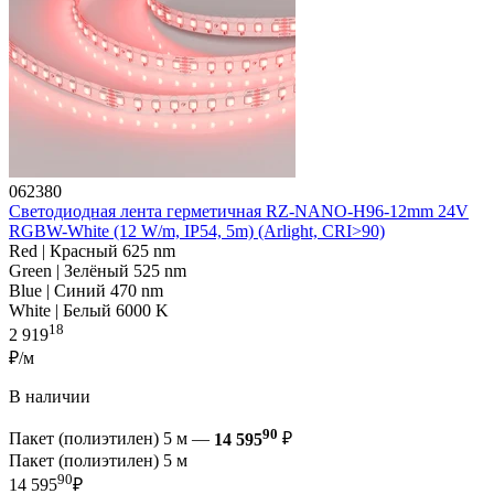
062380
Светодиодная лента герметичная RZ-NANO-H96-12mm 24V
RGBW-White (12 W/m, IP54, 5m) (Arlight, CRI>90)
Red | Красный 625 nm
Green | Зелёный 525 nm
Blue | Синий 470 nm
White | Белый 6000 K
18
2 919
₽/м
В наличии
90
Пакет (полиэтилен) 5 м —
14 595
₽
Пакет (полиэтилен) 5 м
90
14 595
₽