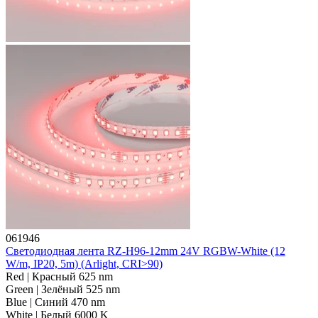
061946
Светодиодная лента RZ-H96-12mm 24V RGBW-White (12
W/m, IP20, 5m) (Arlight, CRI>90)
Red | Красный 625 nm
Green | Зелёный 525 nm
Blue | Синий 470 nm
White | Белый 6000 K