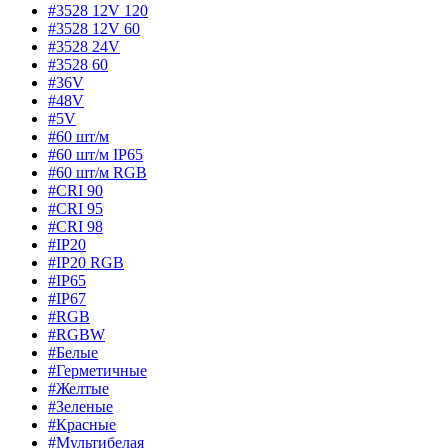
#3528 12V 120
#3528 12V 60
#3528 24V
#3528 60
#36V
#48V
#5V
#60 шт/м
#60 шт/м IP65
#60 шт/м RGB
#CRI 90
#CRI 95
#CRI 98
#IP20
#IP20 RGB
#IP65
#IP67
#RGB
#RGBW
#Белые
#Герметичные
#Желтые
#Зеленые
#Красные
#Мультибелая