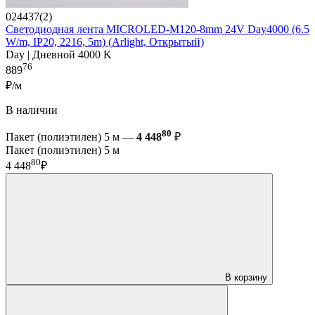
024437(2)
Светодиодная лента MICROLED-M120-8mm 24V Day4000 (6.5
W/m, IP20, 2216, 5m) (Arlight, Открытый)
Day | Дневной 4000 K
76
889
₽/м
В наличии
80
Пакет (полиэтилен) 5 м —
4 448
₽
Пакет (полиэтилен) 5 м
80
4 448
₽
В корзину