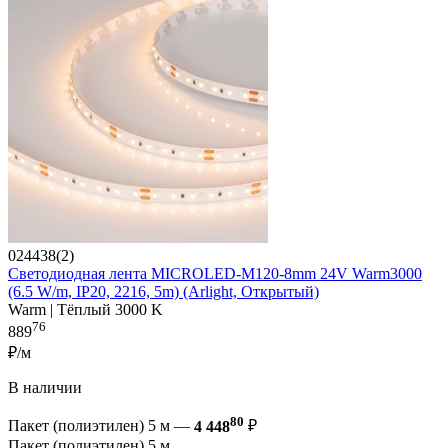
024438(2)
Светодиодная лента MICROLED-M120-8mm 24V Warm3000
(6.5 W/m, IP20, 2216, 5m) (Arlight, Открытый)
Warm | Тёплый 3000 K
76
889
₽/м
В наличии
80
Пакет (полиэтилен) 5 м —
4 448
₽
Пакет (полиэтилен) 5 м