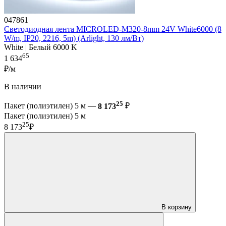
047861
Светодиодная лента MICROLED-M320-8mm 24V White6000 (8
W/m, IP20, 2216, 5m) (Arlight, 130 лм/Вт)
White | Белый 6000 K
65
1 634
₽/м
В наличии
25
Пакет (полиэтилен) 5 м —
8 173
₽
Пакет (полиэтилен) 5 м
25
8 173
₽
В корзину