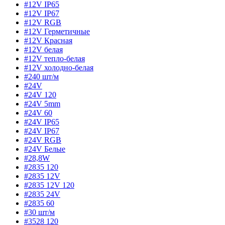
#12V IP65
#12V IP67
#12V RGB
#12V Герметичные
#12V Красная
#12V белая
#12V тепло-белая
#12V холодно-белая
#240 шт/м
#24V
#24V 120
#24V 5mm
#24V 60
#24V IP65
#24V IP67
#24V RGB
#24V Белые
#28,8W
#2835 120
#2835 12V
#2835 12V 120
#2835 24V
#2835 60
#30 шт/м
#3528 120