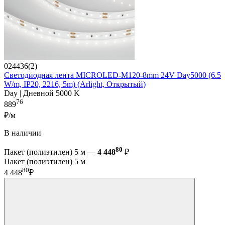
024436(2)
Светодиодная лента MICROLED-M120-8mm 24V Day5000 (6.5
W/m, IP20, 2216, 5m) (Arlight, Открытый)
Day | Дневной 5000 K
76
889
₽/м
В наличии
80
Пакет (полиэтилен) 5 м —
4 448
₽
Пакет (полиэтилен) 5 м
80
4 448
₽