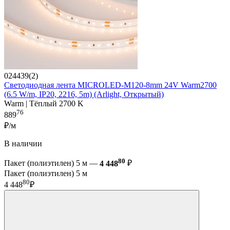
024439(2)
Светодиодная лента MICROLED-M120-8mm 24V Warm2700
(6.5 W/m, IP20, 2216, 5m) (Arlight, Открытый)
Warm | Тёплый 2700 K
76
889
₽/м
В наличии
80
Пакет (полиэтилен) 5 м —
4 448
₽
Пакет (полиэтилен) 5 м
80
4 448
₽