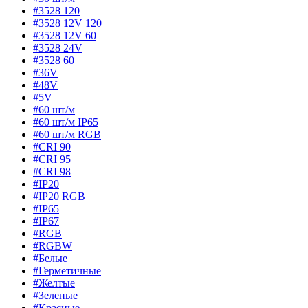
#3528 120
#3528 12V 120
#3528 12V 60
#3528 24V
#3528 60
#36V
#48V
#5V
#60 шт/м
#60 шт/м IP65
#60 шт/м RGB
#CRI 90
#CRI 95
#CRI 98
#IP20
#IP20 RGB
#IP65
#IP67
#RGB
#RGBW
#Белые
#Герметичные
#Желтые
#Зеленые
#Красные