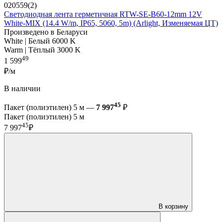
020559(2)
Светодиодная лента герметичная RTW-SE-B60-12mm 12V
White-MIX (14.4 W/m, IP65, 5060, 5m) (Arlight, Изменяемая ЦТ)
Произведено в Беларуси
White | Белый 6000 K
Warm | Тёплый 3000 K
49
1 599
₽/м
В наличии
45
Пакет (полиэтилен) 5 м —
7 997
₽
Пакет (полиэтилен) 5 м
45
7 997
₽
В корзину