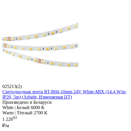
025213(2)
Светодиодная лента RT-B60-10mm 24V White-MIX (14.4 W/m,
IP20, 5m) (Arlight, Изменяемая ЦТ)
Произведено в Беларуси
White | Белый 6000 K
Warm | Тёплый 2700 K
93
1 226
₽/м