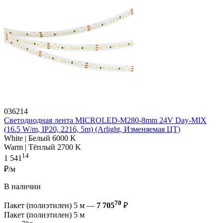
036214
Светодиодная лента MICROLED-M280-8mm 24V Day-MIX
(16.5 W/m, IP20, 2216, 5m) (Arlight, Изменяемая ЦТ)
White | Белый 6000 K
Warm | Тёплый 2700 K
14
1 541
₽/м
В наличии
70
Пакет (полиэтилен) 5 м —
7 705
₽
Пакет (полиэтилен) 5 м