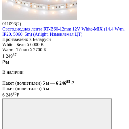
011093(2)
Светодиодная лента RT-B60-12mm 12V White-MIX (14.4 W/m,
IP20, 5060, 5m) (Arlight, Изменяемая ЦТ)
Произведено в Беларуси
White | Белый 6000 K
Warm | Тёплый 2700 K
37
1 249
₽/м
В наличии
85
Пакет (полиэтилен) 5 м —
6 246
₽
Пакет (полиэтилен) 5 м
85
6 246
₽