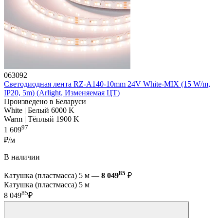
063092
Светодиодная лента RZ-A140-10mm 24V White-MIX (15 W/m,
IP20, 5m) (Arlight, Изменяемая ЦТ)
Произведено в Беларуси
White | Белый 6000 K
Warm | Тёплый 1900 K
97
1 609
₽/м
В наличии
85
Катушка (пластмасса) 5 м —
8 049
₽
Катушка (пластмасса) 5 м
85
8 049
₽