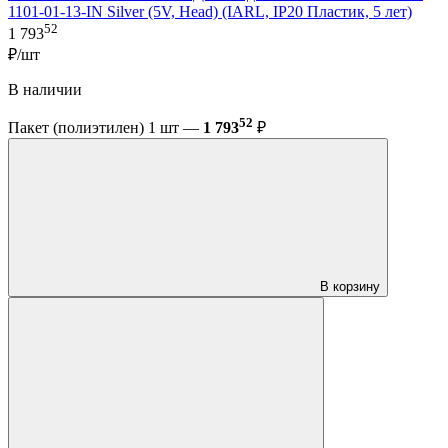
1101-01-13-IN Silver (5V, Head) (IARL, IP20 Пластик, 5 лет)
52
1 793
₽/шт
В наличии
52
Пакет (полиэтилен) 1 шт —
1 793
₽
В корзину