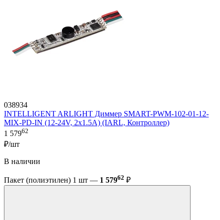
038934
INTELLIGENT ARLIGHT Диммер SMART-PWM-102-01-12-
MIX-PD-IN (12-24V, 2x1.5A) (IARL, Контроллер)
62
1 579
₽/шт
В наличии
62
Пакет (полиэтилен) 1 шт —
1 579
₽