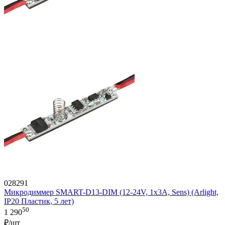
028291
Микродиммер SMART-D13-DIM (12-24V, 1x3A, Sens) (Arlight,
IP20 Пластик, 5 лет)
50
1 290
₽/шт