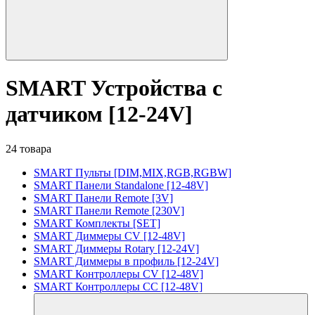
SMART Устройства с
датчиком [12-24V]
24 товара
SMART Пульты [DIM,MIX,RGB,RGBW]
SMART Панели Standalone [12-48V]
SMART Панели Remote [3V]
SMART Панели Remote [230V]
SMART Комплекты [SET]
SMART Диммеры CV [12-48V]
SMART Диммеры Rotary [12-24V]
SMART Диммеры в профиль [12-24V]
SMART Контроллеры CV [12-48V]
SMART Контроллеры CC [12-48V]