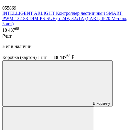
055869
INTELLIGENT ARLIGHT Контроллер лестничный SMART-
PWM-132-83-DIM-PS-SUF (5-24V, 32x1A) (IARL, IP20 Металл,
5 лет)
68
18 437
₽/шт
Нет в наличии
68
Коробка (картон) 1 шт —
18 437
₽
В корзину