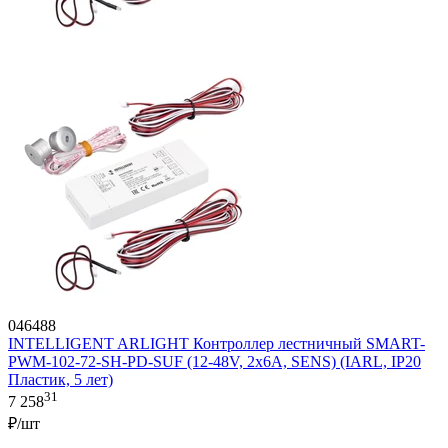
046488
INTELLIGENT ARLIGHT Контроллер лестничный SMART-
PWM-102-72-SH-PD-SUF (12-48V, 2x6A, SENS) (IARL, IP20
Пластик, 5 лет)
31
7 258
₽/шт