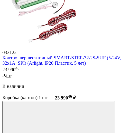
033122
Контроллер лестничный SMART-STEP-32-2S-SUF (5-24V,
32x1A, SPI) (Arlight, IP20 Пластик, 5 лет)
46
23 990
₽/шт
В наличии
46
Коробка (картон) 1 шт —
23 990
₽