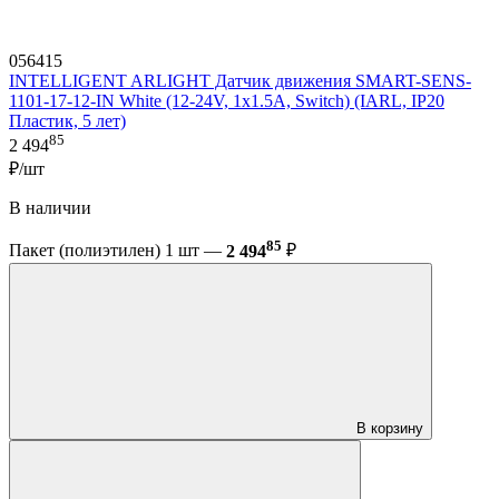
056415
INTELLIGENT ARLIGHT Датчик движения SMART-SENS-
1101-17-12-IN White (12-24V, 1x1.5A, Switch) (IARL, IP20
Пластик, 5 лет)
85
2 494
₽/шт
В наличии
85
Пакет (полиэтилен) 1 шт —
2 494
₽
В корзину