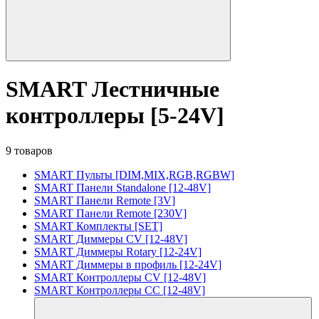
SMART Лестничные
контроллеры [5-24V]
9 товаров
SMART Пульты [DIM,MIX,RGB,RGBW]
SMART Панели Standalone [12-48V]
SMART Панели Remote [3V]
SMART Панели Remote [230V]
SMART Комплекты [SET]
SMART Диммеры CV [12-48V]
SMART Диммеры Rotary [12-24V]
SMART Диммеры в профиль [12-24V]
SMART Контроллеры CV [12-48V]
SMART Контроллеры CC [12-48V]