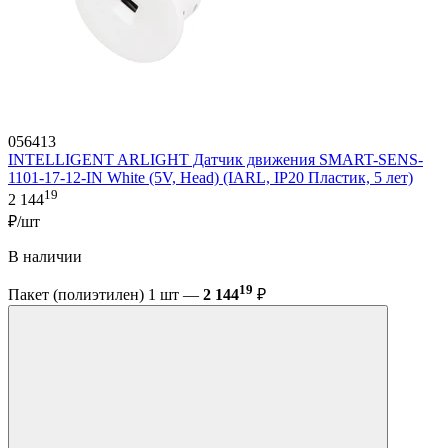
056413
INTELLIGENT ARLIGHT Датчик движения SMART-SENS-
1101-17-12-IN White (5V, Head) (IARL, IP20 Пластик, 5 лет)
19
2 144
₽/шт
В наличии
19
Пакет (полиэтилен) 1 шт —
2 144
₽