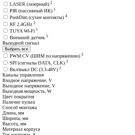
2
LASER (лазерный)
1
PIR (пассивный ИК)
4
PushDim (сухие контакты)
2
RF 2.4GHz
1
TUYA Wi-Fi
5
Внешний датчик
Выходной сигнал
Выбрать все
5
PWM СV (ШИМ по напряжению)
3
SPI (сигналы DATA, CLK)
2
Вкл/выкл DC (3.3-48V)
Каналы управления
Входное напряжение, V
Выходное напряжение, V
Выходная мощность, W
Цвет покрытия
Наличие пульта
Способ монтажа
Длина, мм
Ширина, мм
Высота, мм
Материал корпуса
Ток нагрузки, A