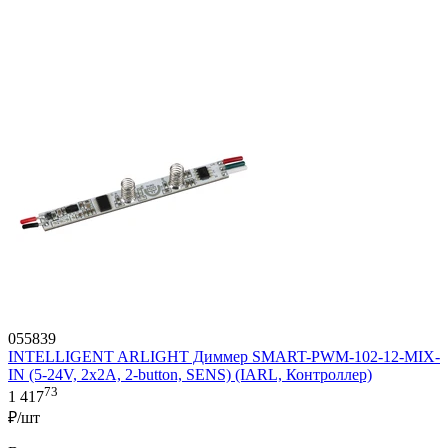
055839
INTELLIGENT ARLIGHT Диммер SMART-PWM-102-12-MIX-
IN (5-24V, 2x2A, 2-button, SENS) (IARL, Контроллер)
73
1 417
₽/шт