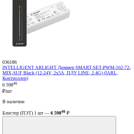
036186
INTELLIGENT ARLIGHT Диммер SMART-SET-PWM-102-72-
MIX-SUF Black (12-24V, 2x5A, ПДУ LINE, 2.4G) (IARL,
Контроллер)
46
6 598
₽/шт
В наличии
46
Блистер (ПЭТ) 1 шт —
6 598
₽