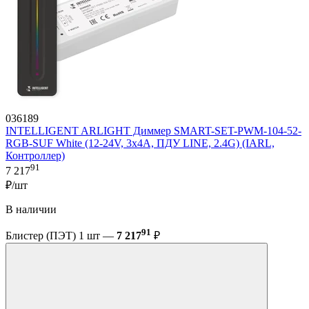
036189
INTELLIGENT ARLIGHT Диммер SMART-SET-PWM-104-52-
RGB-SUF White (12-24V, 3x4A, ПДУ LINE, 2.4G) (IARL,
Контроллер)
91
7 217
₽/шт
В наличии
91
Блистер (ПЭТ) 1 шт —
7 217
₽