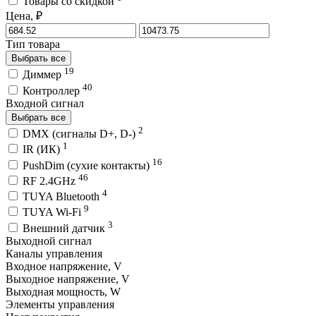
Товары со скидкой
Цена, ₽
Тип товара
Выбрать все
19
Диммер
40
Контроллер
Входной сигнал
Выбрать все
2
DMX (сигналы D+, D-)
1
IR (ИК)
16
PushDim (сухие контакты)
46
RF 2.4GHz
4
TUYA Bluetooth
9
TUYA Wi-Fi
3
Внешний датчик
Выходной сигнал
Каналы управления
Входное напряжение, V
Выходное напряжение, V
Выходная мощность, W
Элементы управления