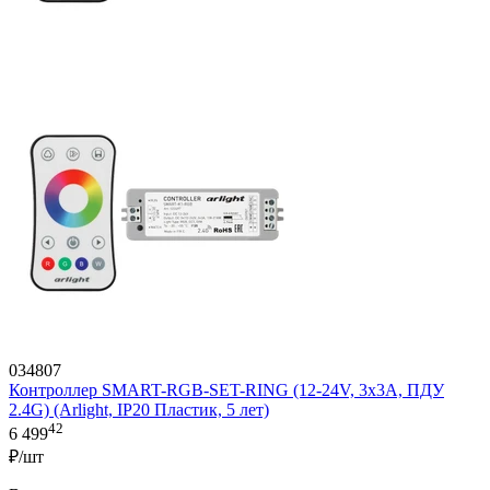
034807
Контроллер SMART-RGB-SET-RING (12-24V, 3x3A, ПДУ
2.4G) (Arlight, IP20 Пластик, 5 лет)
42
6 499
₽/шт