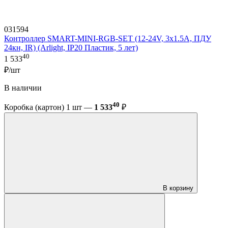
031594
Контроллер SMART-MINI-RGB-SET (12-24V, 3x1.5A, ПДУ
24кн, IR) (Arlight, IP20 Пластик, 5 лет)
40
1 533
₽/шт
В наличии
40
Коробка (картон) 1 шт —
1 533
₽
В корзину