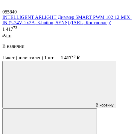
055840
INTELLIGENT ARLIGHT Диммер SMART-PWM-102-12-MIX-
IN (5-24V, 2x2A, 3-button, SENS) (IARL, Контроллер)
73
1 417
₽/шт
В наличии
73
Пакет (полиэтилен) 1 шт —
1 417
₽
В корзину