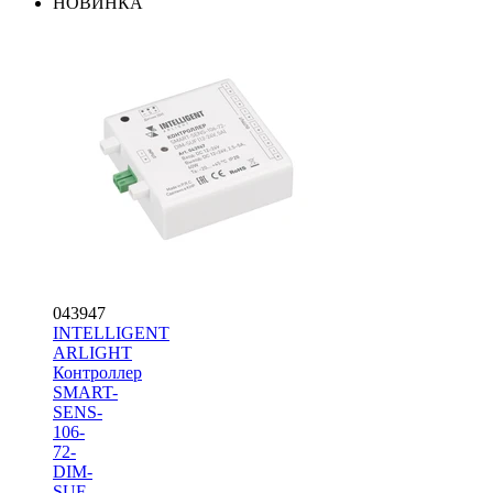
НОВИНКА
043947
INTELLIGENT
ARLIGHT
Контроллер
SMART-
SENS-
106-
72-
DIM-
SUF