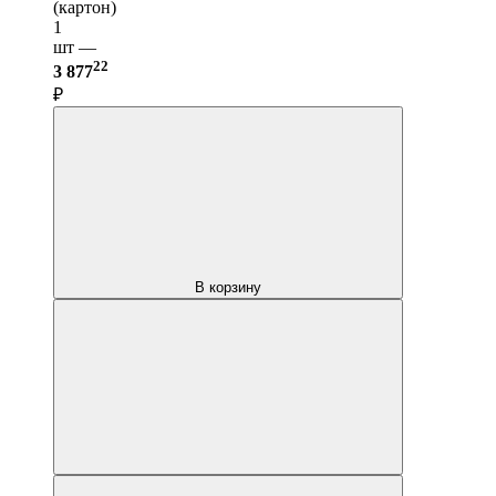
(картон)
1
шт —
22
3 877
₽
В корзину