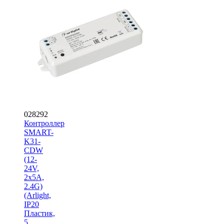
028292
Контроллер
SMART-
K31-
CDW
(12-
24V,
2x5A,
2.4G)
(Arlight,
IP20
Пластик,
5