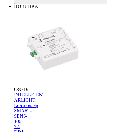
НОВИНКА
039716
INTELLIGENT
ARLIGHT
Контроллер
SMART-
SENS-
106-
72-
DIM-