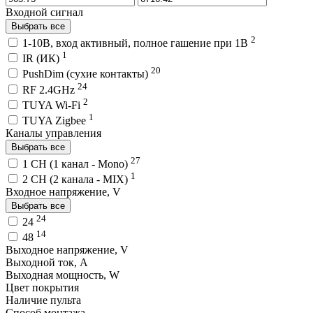
Входной сигнал
Выбрать все
2
1-10В, вход активный, полное гашение при 1В
1
IR (ИК)
20
PushDim (сухие контакты)
24
RF 2.4GHz
2
TUYA Wi-Fi
1
TUYA Zigbee
Каналы управления
Выбрать все
27
1 CH (1 канал - Mono)
1
2 CH (2 канала - MIX)
Входное напряжение, V
Выбрать все
24
24
14
48
Выходное напряжение, V
Выходной ток, A
Выходная мощность, W
Цвет покрытия
Наличие пульта
Способ монтажа