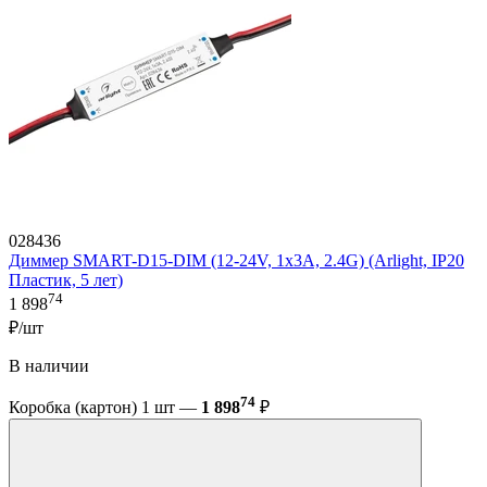
028436
Диммер SMART-D15-DIM (12-24V, 1x3A, 2.4G) (Arlight, IP20
Пластик, 5 лет)
74
1 898
₽/шт
В наличии
74
Коробка (картон) 1 шт —
1 898
₽