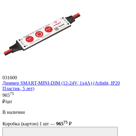
031600
Диммер SMART-MINI-DIM (12-24V, 1x4A) (Arlight, IP20
Пластик, 5 лет)
75
965
₽/шт
В наличии
75
Коробка (картон) 1 шт —
965
₽