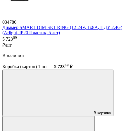
034786
Диммер SMART-DIM-SET-RING (12-24V, 1x8A, ПДУ 2.4G)
(Arlight, IP20 Пластик, 5 лет)
69
5 723
₽/шт
В наличии
69
Коробка (картон) 1 шт —
5 723
₽
В корзину