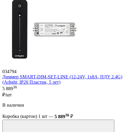
034794
Диммер SMART-DIM-SET-LINE (12-24V, 1x8A, ПДУ 2.4G)
(Arlight, IP20 Пластик, 5 лет)
36
5 889
₽/шт
В наличии
36
Коробка (картон) 1 шт —
5 889
₽