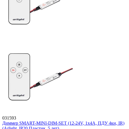
031593
Диммер SMART-MINI-DIM-SET (12-24V, 1x4A, ПДУ 4кн, IR)
(Arlight, IP20 Пластик, 5 лет)