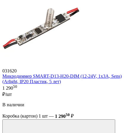
031620
Микродиммер SMART-D13-H20-DIM (12-24V, 1x3A, Sens)
(Arlight, IP20 Пластик, 5 лет)
50
1 290
₽/шт
В наличии
50
Коробка (картон) 1 шт —
1 290
₽