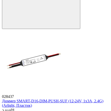
028437
Диммер SMART-D16-DIM-PUSH-SUF (12-24V, 1x3A, 2.4G)
(Arlight, Пластик)
94
2 019