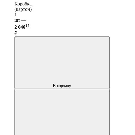
Коробка
(картон)
1
шт —
14
2 046
₽
В корзину