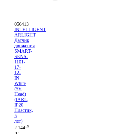
056413
INTELLIGENT
ARLIGHT
Датчик
движения
SMART-
SENS-
1101-
17-
12-
IN
White
(5V,
Head)
(IARL,
IP20
Пластик,
5
лет)
19
2 144
₽/