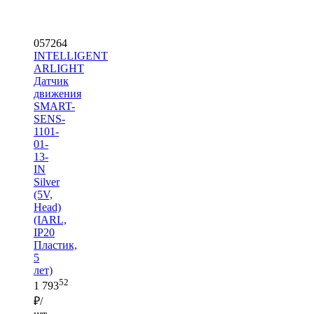
057264
INTELLIGENT
ARLIGHT
Датчик
движения
SMART-
SENS-
1101-
01-
13-
IN
Silver
(5V,
Head)
(IARL,
IP20
Пластик,
5
лет)
52
1 793
₽/