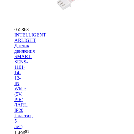
055868
INTELLIGENT
ARLIGHT
Датчик
движения
SMART-
SENS-
1101-
14-
12-
IN
White
(5V,
PIR)
(IARL,
IP20
Пластик,
5
лет)
81
1 496