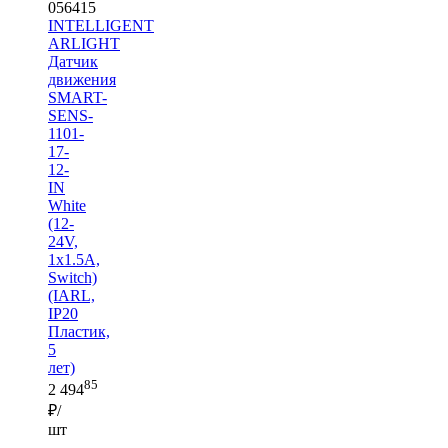
056415
INTELLIGENT
ARLIGHT
Датчик
движения
SMART-
SENS-
1101-
17-
12-
IN
White
(12-
24V,
1x1.5A,
Switch)
(IARL,
IP20
Пластик,
5
лет)
85
2 494
₽/
шт