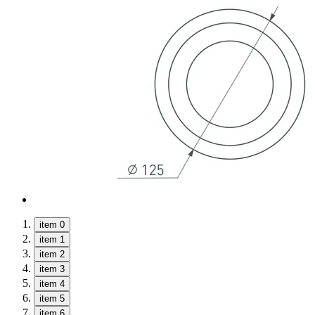
item 0
item 1
item 2
item 3
item 4
item 5
item 6