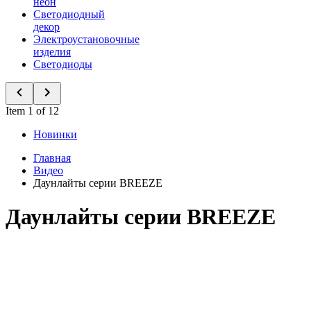
неон
Светодиодный
декор
Электроустановочные
изделия
Светодиоды
Item 1 of 12
Новинки
Главная
Видео
Даунлайты серии BREEZE
Даунлайты серии BREEZE