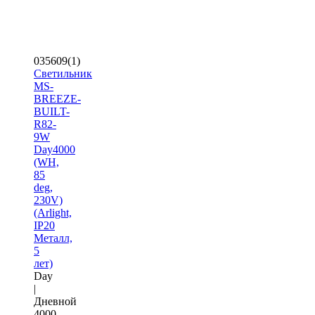
035609(1)
Светильник
MS-
BREEZE-
BUILT-
R82-
9W
Day4000
(WH,
85
deg,
230V)
(Arlight,
IP20
Металл,
5
лет)
Day
|
Дневной
4000