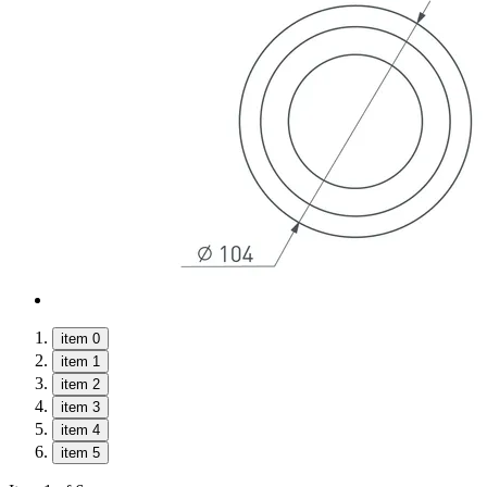
item 0
item 1
item 2
item 3
item 4
item 5