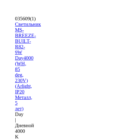
035609(1)
Светильник
MS-
BREEZE-
BUILT-
R82-
9W
Day4000
(WH,
85
deg,
230V)
(Arlight,
IP20
Металл,
5
лет)
Day
|
Дневной
4000
K