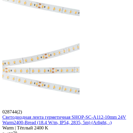
028744(2)
Светодиодная лента герметичная SHOP-SC-A112-10mm 24V
Warm2400-Bread (18.4 W/m, IP54, 2835, 5m) (Arlight, -)
Warm | Тёплый 2400 K
79