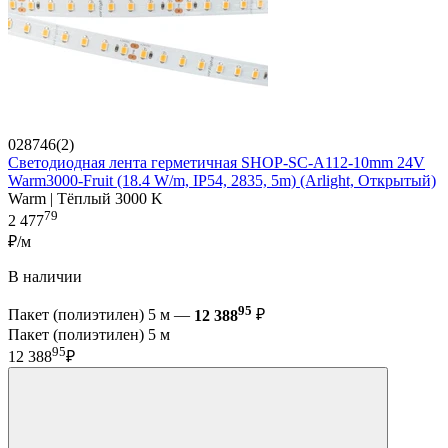
028746(2)
Светодиодная лента герметичная SHOP-SC-A112-10mm 24V
Warm3000-Fruit (18.4 W/m, IP54, 2835, 5m) (Arlight, Открытый)
Warm | Тёплый 3000 K
79
2 477
₽/м
В наличии
95
Пакет (полиэтилен) 5 м —
12 388
₽
Пакет (полиэтилен) 5 м
95
12 388
₽