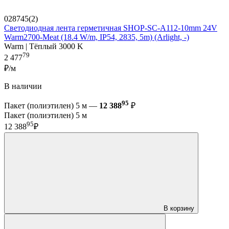
028745(2)
Светодиодная лента герметичная SHOP-SC-A112-10mm 24V
Warm2700-Meat (18.4 W/m, IP54, 2835, 5m) (Arlight, -)
Warm | Тёплый 3000 K
79
2 477
₽/м
В наличии
95
Пакет (полиэтилен) 5 м —
12 388
₽
Пакет (полиэтилен) 5 м
95
12 388
₽
В корзину