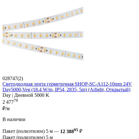
028747(2)
Светодиодная лента герметичная SHOP-SC-A112-10mm 24V
Day5000-Veg (18.4 W/m, IP54, 2835, 5m) (Arlight, Открытый)
Day | Дневной 5000 K
79
2 477
₽/м
В наличии
95
Пакет (полиэтилен) 5 м —
12 388
₽
Пакет (полиэтилен) 5 м