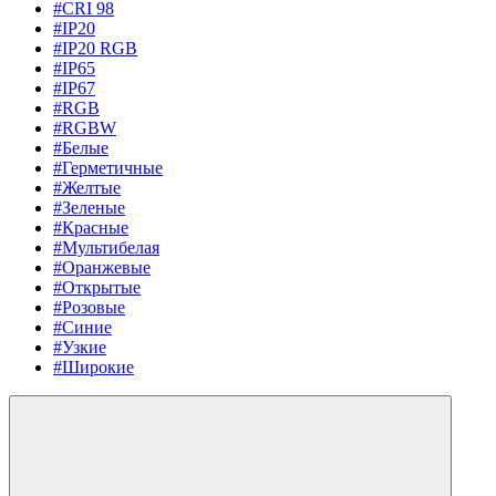
#CRI 98
#IP20
#IP20 RGB
#IP65
#IP67
#RGB
#RGBW
#Белые
#Герметичные
#Желтые
#Зеленые
#Красные
#Мультибелая
#Оранжевые
#Открытые
#Розовые
#Синие
#Узкие
#Широкие