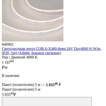
046902
Светодиодная лента COB-S-X480-8mm 24V Day4000 (6 W/m,
IP20, 5m) (Arlight, боковое свечение)
Day | Дневной 4000 K
08
1 167
₽/м
В наличии
40
Пакет (полиэтилен) 5 м —
5 835
₽
Пакет (полиэтилен) 5 м
40
5 835
₽