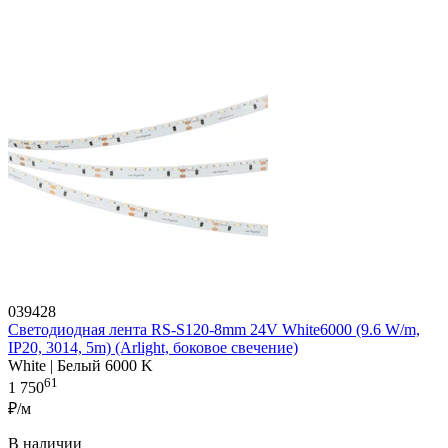
039428
Светодиодная лента RS-S120-8mm 24V White6000 (9.6 W/m,
IP20, 3014, 5m) (Arlight, боковое свечение)
White | Белый 6000 K
61
1 750
₽/м
В наличии