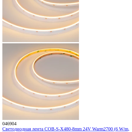
046904
Светодиодная лента COB-S-X480-8mm 24V Warm2700 (6 W/m,