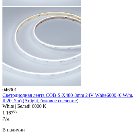
046901
Светодиодная лента COB-S-X480-8mm 24V White6000 (6 W/m,
IP20, 5m) (Arlight, боковое свечение)
White | Белый 6000 K
08
1 167
₽/м
В наличии