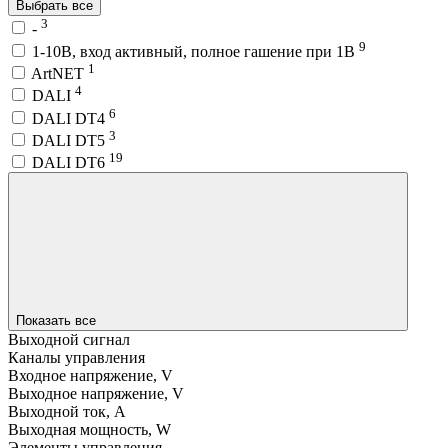
Выбрать все
3
-
9
1-10В, вход активный, полное гашение при 1В
1
ArtNET
4
DALI
6
DALI DT4
3
DALI DT5
19
DALI DT6
Показать все
Выходной сигнал
Каналы управления
Входное напряжение, V
Выходное напряжение, V
Выходной ток, A
Выходная мощность, W
Элементы управления