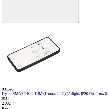
031595
Пульт SMART-R42-DIM (1 зона, 2.4G) (Arlight, IP20 Пластик, 5
лет)
35
2 332
₽/шт