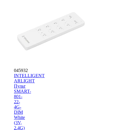
045932
INTELLIGENT
ARLIGHT
Пульт
SMART-
801-
22-
4G-
DIM
White
(3V,
2.4G)