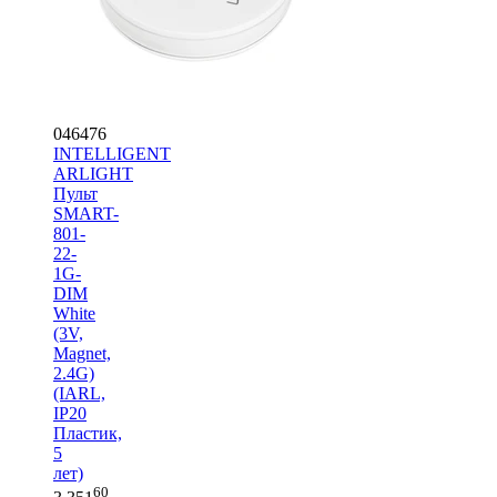
046476
INTELLIGENT
ARLIGHT
Пульт
SMART-
801-
22-
1G-
DIM
White
(3V,
Magnet,
2.4G)
(IARL,
IP20
Пластик,
5
лет)
60