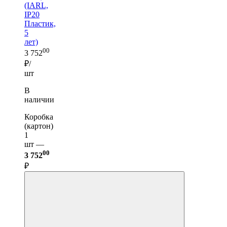
(IARL,
IP20
Пластик,
5
лет)
00
3 752
₽/
шт
В
наличии
Коробка
(картон)
1
шт —
00
3 752
₽