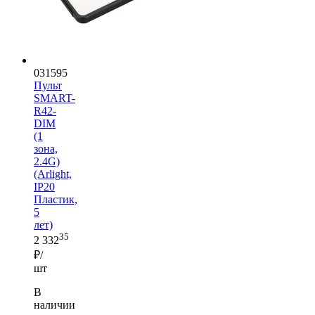
031595
Пульт
SMART-
R42-
DIM
(1
зона,
2.4G)
(Arlight,
IP20
Пластик,
5
лет)
35
2 332
₽/
шт
В
наличии