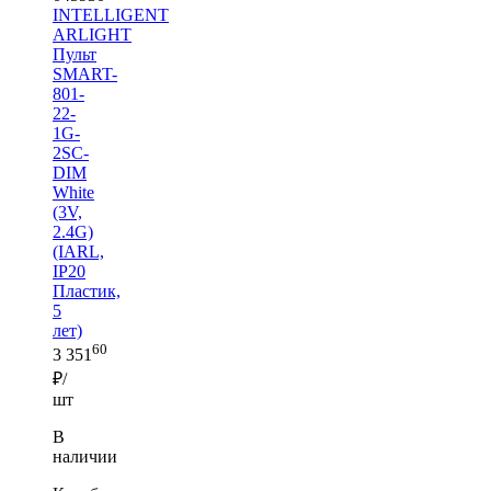
INTELLIGENT
ARLIGHT
Пульт
SMART-
801-
22-
1G-
2SC-
DIM
White
(3V,
2.4G)
(IARL,
IP20
Пластик,
5
лет)
60
3 351
₽/
шт
В
наличии