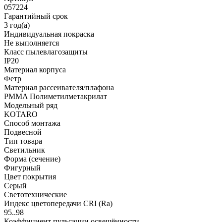
057224
Гарантийный срок
3 год(а)
Индивидуальная покраска
Не выполняется
Класс пылевлагозащиты
IP20
Материал корпуса
Фетр
Материал рассеивателя/плафона
PMMA Полиметилметакрилат
Модельный ряд
KOTARO
Способ монтажа
Подвесной
Тип товара
Светильник
Форма (сечение)
Фигурный
Цвет покрытия
Серый
Светотехнические
Индекс цветопередачи CRI (Ra)
95..98
Коэффициент пульсации освещённости