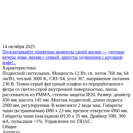
14 октября 2025
Подсвечивайте приятные моменты своей жизни — уютные
вечера дома, время с семьей, минуты уединения с кружкой
кофе!..
Характеристики
Подвесной светильник. Мощность 12 Вт, св. поток 768 лм, 64
лм/Вт, теплый 3000 K, CRI>94, угол 36°, напряжение питания
230 В. Темно-серый фигурный плафон из переработанного
фетра со светло-серой внутренней поверхностью, линза-
рассеиватель из PMMA, степень защиты IP20. Размер: диаметр
450 мм, высота 145 мм. Монтаж подвесной, длина подвеса
2000 мм, регулируемая. В комплекте 2 вида чаш. Габариты
чаши (встраиваемая) Ø80 х 23 мм, врезное отверстие Ø60 мм.
Габариты чаши (накладная) Ø120 x 35 мм. Драйвер 59В, 300
мА, пульсация <1%. Управление по TRIAC.
Общие
Артикул