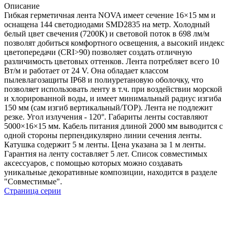
Описание
Гибкая герметичная лента NOVA имеет сечение 16×15 мм и
оснащена 144 светодиодами SMD2835 на метр. Холодный
белый цвет свечения (7200К) и световой поток в 698 лм/м
позволят добиться комфортного освещения, а высокий индекс
цветопередачи (CRI>90) позволяет создать отличную
различимость цветовых оттенков. Лента потребляет всего 10
Вт/м и работает от 24 V. Она обладает классом
пылевлагозащиты IP68 и полиуретановую оболочку, что
позволяет использовать ленту в т.ч. при воздействии морской
и хлорированной воды, и имеет минимальный радиус изгиба
150 мм (сам изгиб вертикальный/TOP). Лента не подлежит
резке. Угол излучения - 120°. Габариты ленты составляют
5000×16×15 мм. Кабель питания длиной 2000 мм выводится с
одной стороны перпендикулярно линии сечения ленты.
Катушка содержит 5 м ленты. Цена указана за 1 м ленты.
Гарантия на ленту составляет 5 лет. Список совместимых
аксессуаров, с помощью которых можно создавать
уникальные декоративные композиции, находится в разделе
"Совместимые".
Страница серии