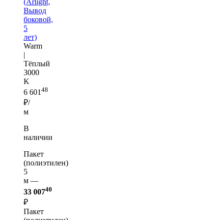
(Arlight,
Вывод
боковой,
5
лет)
Warm
|
Тёплый
3000
K
48
6 601
₽/
м
В
наличии
Пакет
(полиэтилен)
5
м —
40
33 007
₽
Пакет