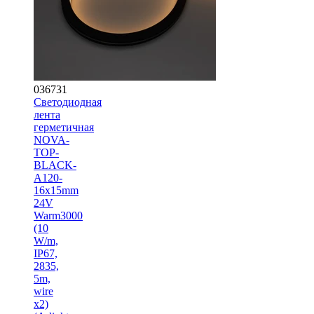
036731
Светодиодная
лента
герметичная
NOVA-
TOP-
BLACK-
A120-
16x15mm
24V
Warm3000
(10
W/m,
IP67,
2835,
5m,
wire
x2)