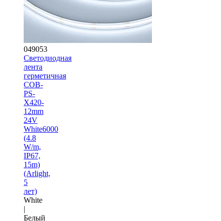
049053
Светодиодная
лента
герметичная
COB-
PS-
X420-
12mm
24V
White6000
(4.8
W/m,
IP67,
15m)
(Arlight,
5
лет)
White
|
Белый