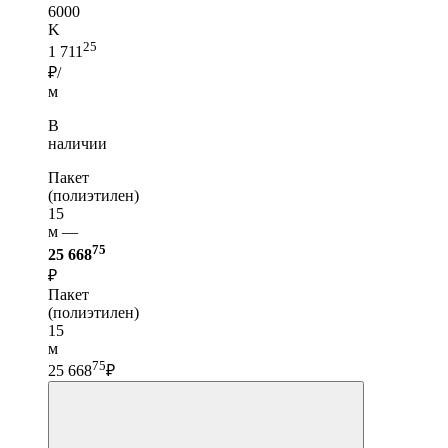
6000
K
25
1 711
₽/
м
В
наличии
Пакет
(полиэтилен)
15
м —
75
25 668
₽
Пакет
(полиэтилен)
15
м
75
25 668
₽