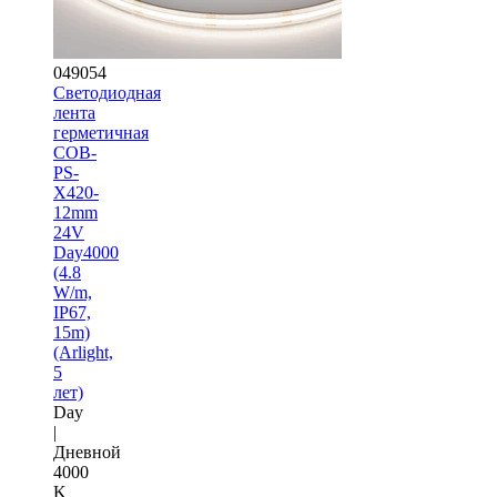
049054
Светодиодная
лента
герметичная
COB-
PS-
X420-
12mm
24V
Day4000
(4.8
W/m,
IP67,
15m)
(Arlight,
5
лет)
Day
|
Дневной
4000
K