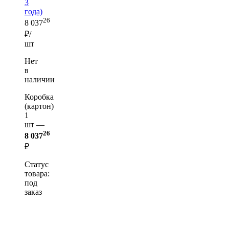
3
года)
26
8 037
₽/
шт
Нет
в
наличии
Коробка
(картон)
1
шт —
26
8 037
₽
Статус
товара:
под
заказ