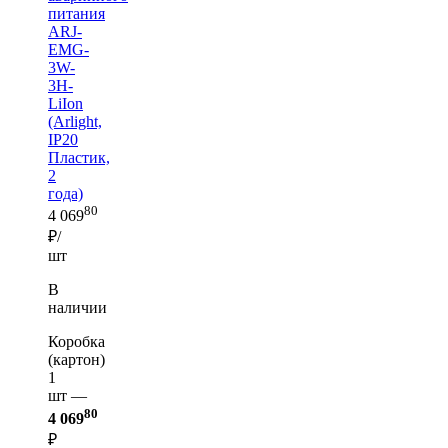
питания
ARJ-
EMG-
3W-
3H-
LiIon
(Arlight,
IP20
Пластик,
2
года)
80
4 069
₽/
шт
В
наличии
Коробка
(картон)
1
шт —
80
4 069
₽