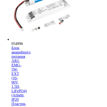
054996
Блок
аварийного
питания
ARJ-
EMG-
5W-
EXT
(10-
90V,
1.5H,
LiFePO4)
(Arlight,
IP20
Пластик,