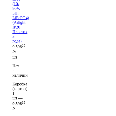
(10-
90V,
3H,
LiFePO4)
(Arlight,
IP20
Пластик,
3
года)
65
9 596
₽/
шт
Нет
в
наличии
Коробка
(картон)
1
шт —
65
9 596
₽