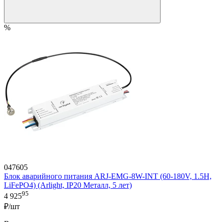
%
047605
Блок аварийного питания ARJ-EMG-8W-INT (60-180V, 1.5H,
LiFePO4) (Arlight, IP20 Металл, 5 лет)
95
4 925
₽/шт