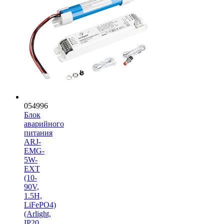
054996
Блок
аварийного
питания
ARJ-
EMG-
5W-
EXT
(10-
90V,
1.5H,
LiFePO4)
(Arlight,
IP20