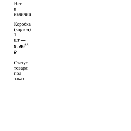
Нет
в
наличии
Коробка
(картон)
1
шт —
65
9 596
₽
Статус
товара:
под
заказ