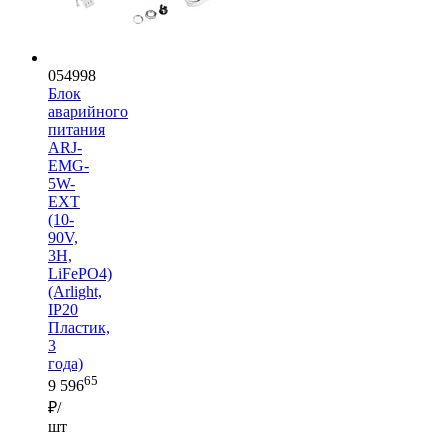
054998
Блок
аварийного
питания
ARJ-
EMG-
5W-
EXT
(10-
90V,
3H,
LiFePO4)
(Arlight,
IP20
Пластик,
3
года)
65
9 596
₽/
шт