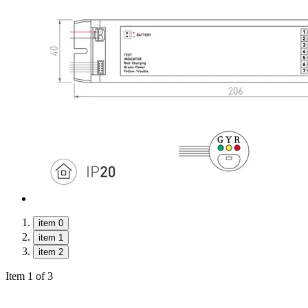
item 0
item 1
item 2
Item 1 of 3