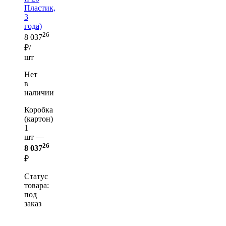
Пластик,
3
года)
26
8 037
₽/
шт
Нет
в
наличии
Коробка
(картон)
1
шт —
26
8 037
₽
Статус
товара:
под
заказ