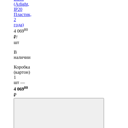
(Arlight,
IP20
Пластик,
2
года)
80
4 069
₽/
шт
В
наличии
Коробка
(картон)
1
шт —
80
4 069
₽