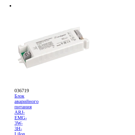
036719
Блок
аварийного
питания
ARJ-
EMG-
3W-
3H-
LiIon