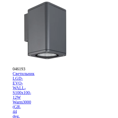
046193
Светильник
LGD-
EVO-
WALL-
S100x100-
12W
Warm3000
(GR,
44
deg,