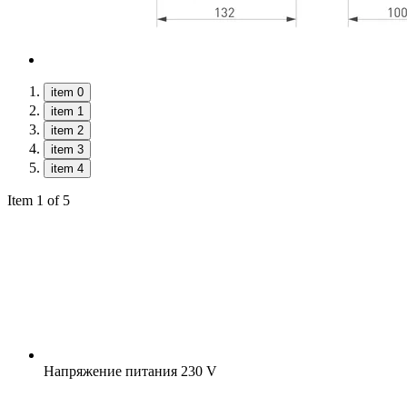
item 0
item 1
item 2
item 3
item 4
Item 1 of 5
Напряжение питания
230 V