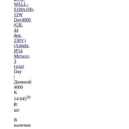
WALL-
S100x100-
12W
Day4000
(GR,
44
deg,
230V)
(Arlight,
IP54
Металл,
3
года)
Day
|
Дневной
4000
K
30
14 645
₽/
шт
В
наличии