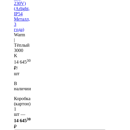
230V)
(Arlight,
IP54
Металл,
3
года)
Warm
|
Тёплый
3000
K
30
14 645
₽/
шт
В
наличии
Коробка
(картон)
1
шт —
30
14 645
₽