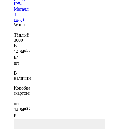
IP54
Металл,
3
года)
Warm
|
Тёплый
3000
K
30
14 645
₽/
шт
В
наличии
Коробка
(картон)
1
шт —
30
14 645
₽