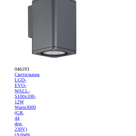
046193
Светильник
LGD-
EVO-
WALL-
S100x100-
12W
Warm3000
(GR,
44
deg,
230V)
(Arlight,