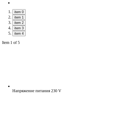
item 0
item 1
item 2
item 3
item 4
Item 1 of 5
Напряжение питания
230 V