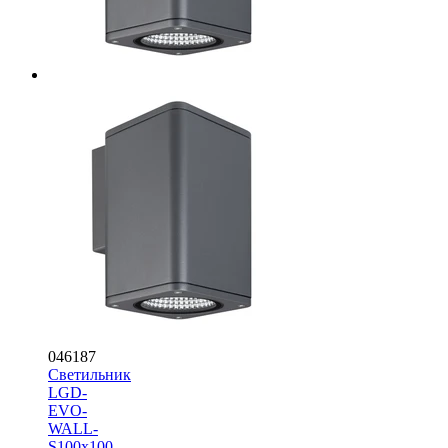
046187
Светильник
LGD-
EVO-
WALL-
S100x100-