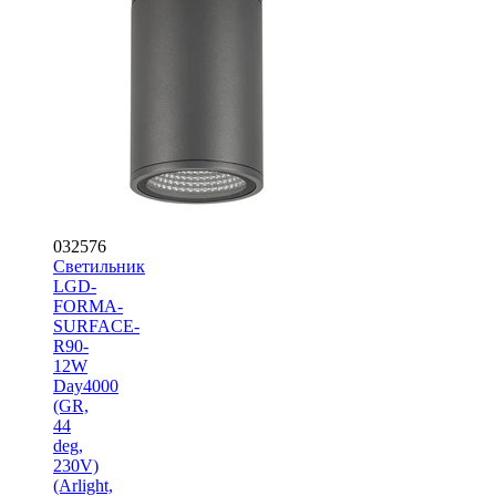
032576
Светильник
LGD-
FORMA-
SURFACE-
R90-
12W
Day4000
(GR,
44
deg,
230V)
(Arlight,