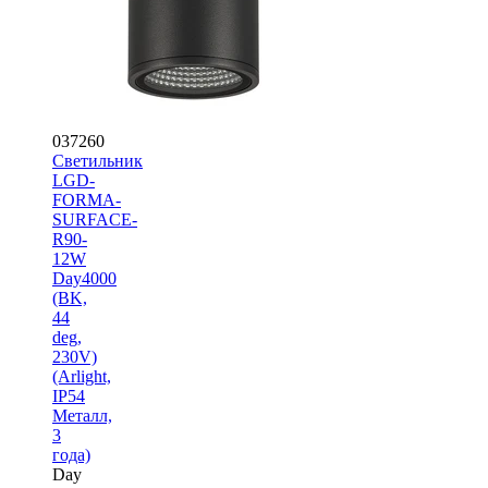
037260
Светильник
LGD-
FORMA-
SURFACE-
R90-
12W
Day4000
(BK,
44
deg,
230V)
(Arlight,
IP54
Металл,
3
года)
Day