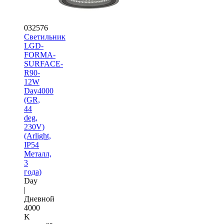
032576
Светильник
LGD-
FORMA-
SURFACE-
R90-
12W
Day4000
(GR,
44
deg,
230V)
(Arlight,
IP54
Металл,
3
года)
Day
|
Дневной
4000
K