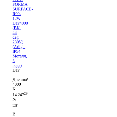
FORMA-
SURFACE-
R90-
12W
Day4000
(BK,
44
deg,
230V)
(Arlight,
IP54
Металл,
3
года)
Day
|
Дневной
4000
K
29
14 247
₽/
шт
В