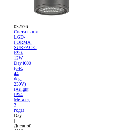
032576
Светильник
LGD-
FORMA-
SURFACE-
R90-
12W
Day4000
(GR,
44
deg,
230V)
(Arlight,
IP54
Металл,
3
года)
Day
|
Дневной